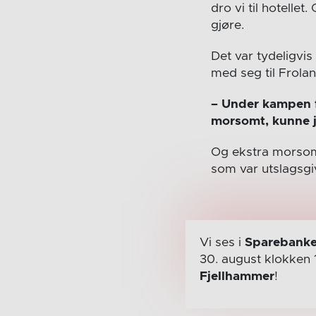
dro vi til hotelle
gjøre.
Det var tydeligvis
med seg til Frolan
– Under kampen f
morsomt, kunne j
Og ekstra morsomt
som var utslagsgi
Vi ses i
Sparebanke
30. august
klokken 
Fjellhammer
!