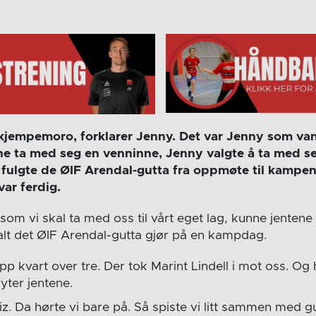
 kjempemoro, forklarer Jenny. Det var Jenny som va
e ta med seg en venninne, Jenny valgte å ta med 
fulgte de ØIF Arendal-gutta fra oppmøte til kampe
ar ferdig.
som vi skal ta med oss til vårt eget lag, kunne jentene 
lt det ØIF Arendal-gutta gjør på en kampdag.
pp kvart over tre. Der tok Marint Lindell i mot oss. Og
ryter jentene.
iz. Da hørte vi bare på. Så spiste vi litt sammen med g