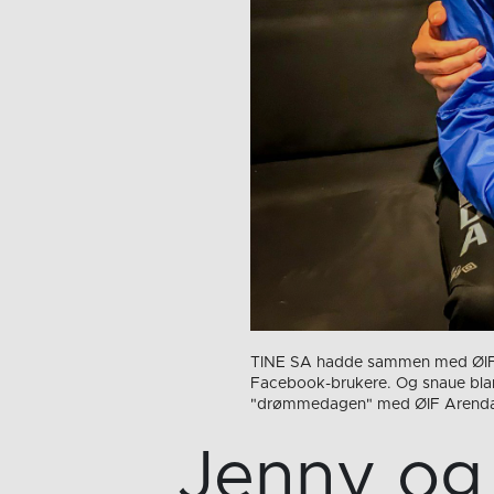
TINE SA hadde sammen med ØIF A
Facebook-brukere. Og snaue blan
"drømmedagen" med ØIF Arendal
Jenny og