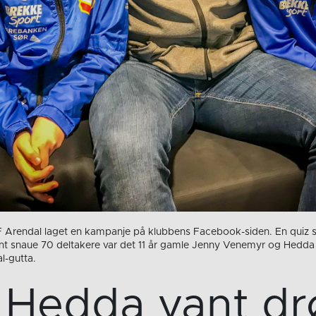
rendal laget en kampanje på klubbens Facebook-siden. En quiz s
t snaue 70 deltakere var det 11 år gamle Jenny Venemyr og Hedda
-gutta.
 Hedda vant 