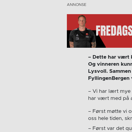
– Dette har vært
Og vinneren kunn
Lysvoll. Sammen 
FyllingenBergen v
– Vi har lært mye 
har vært med på a
– Først møtte vi o
oss hele tiden, sk
– Først var det qu