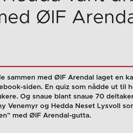
med ØIF Arenda
e sammen med ØIF Arendal laget en k
ebook-siden. En quiz som nådde ut til 
ere. Og snaue blant snaue 70 deltakere
ny Venemyr og Hedda Neset Lysvoll so
n" med ØIF Arendal-gutta.