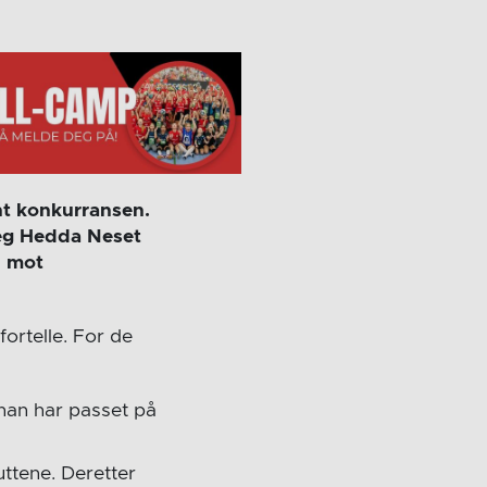
nt konkurransen.
seg Hedda Neset
n mot
fortelle. For de
 han har passet på
uttene. Deretter