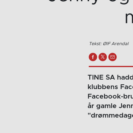
Tekst: ØIF Arendal
TINE SA hadd
klubbens Fac
Facebook-bruk
år gamle Jen
"drømmedage