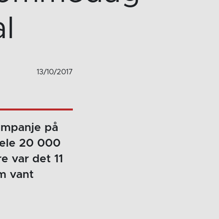
l
13/10/2017
ampanje på
hele 20 000
 var det 11
m vant