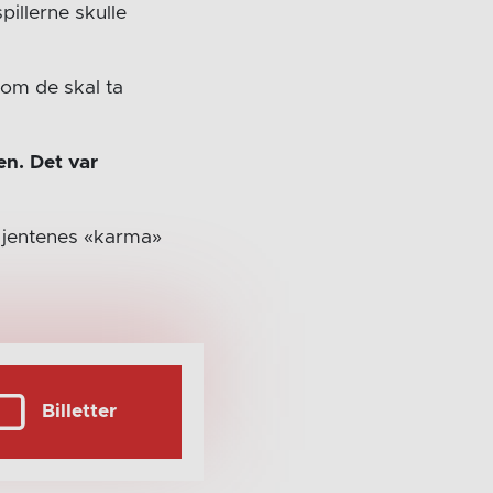
pillerne skulle
som de skal ta
en. Det var
r jentenes «karma»
Billetter