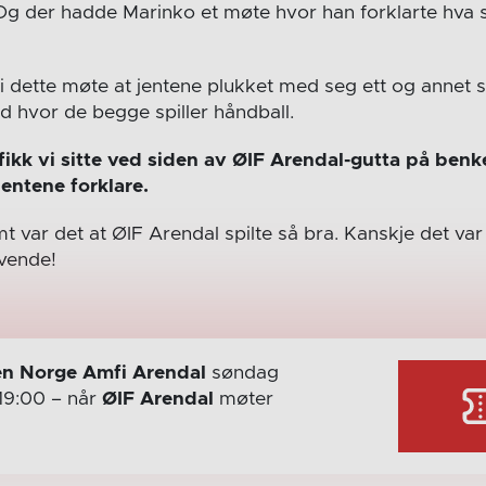
t. Og der hadde Marinko et møte hvor han forklarte hva s
 i dette møte at jentene plukket med seg ett og annet 
d hvor de begge spiller håndball.
ikk vi sitte ved siden av ØIF Arendal-gutta på benk
entene forklare.
 var det at ØIF Arendal spilte så bra. Kanskje det va
vende!
n Norge Amfi Arendal
søndag
19:00
– når
ØIF Arendal
møter