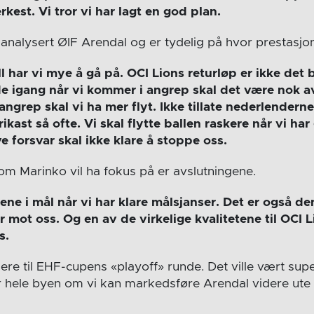
rkest. Vi tror vi har lagt en god plan.
analysert ØIF Arendal og er tydelig på hvor prestasjon
ill har vi mye å gå på. OCI Lions returløp er ikke det
olde igang når vi kommer i angrep skal det være nok a
e angrep skal vi ha mer flyt. Ikke tillate nederlender
rikast så ofte. Vi skal flytte ballen raskere når vi ha
e forsvar skal ikke klare å stoppe oss.
om Marinko vil ha fokus på er avslutningene.
lene i mål når vi har klare målsjanser. Det er også d
 mot oss. Og en av de virkelige kvalitetene til OCI 
s.
idere til EHF-cupens «playoff» runde. Det ville vært supe
r hele byen om vi kan markedsføre Arendal videre ute 