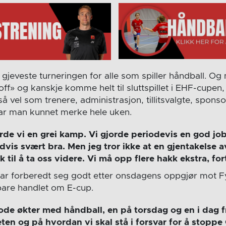
jeveste turneringen for alle som spiller håndball. Og m
off» og kanskje komme helt til sluttspillet i EHF-cupen, 
 så vel som trenere, administrasjon, tillitsvalgte, spons
ar man kunnet merke hele uken.
rde vi en grei kamp. Vi gjorde periodevis en god job
dvis svært bra. Men jeg tror ikke at en gjentakelse a
k til å ta oss videre. Vi må opp flere hakk ekstra, for
har forberedt seg godt etter onsdagens oppgjør mot F
bare handlet om E-cup.
gode økter med håndball, en på torsdag og en i dag f
en og på hvordan vi skal stå i forsvar for å stoppe 