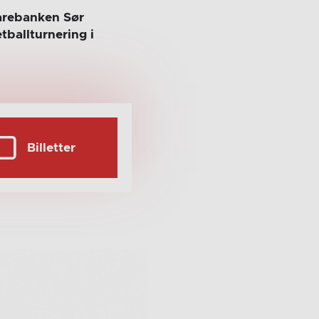
parebanken Sør
tballturnering i
Billetter