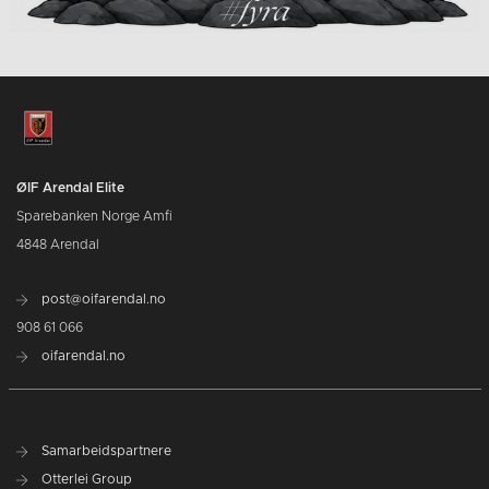
ØIF Arendal Elite
Sparebanken Norge Amfi
4848 Arendal
post@oifarendal.no
908 61 066
oifarendal.no
Samarbeidspartnere
Otterlei Group