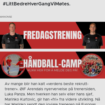
#LittBedreHverGangViMøtes.
Av mange blir han kalt «verdens beste rekrutt-
trener». ØIF Arendals nyervervelse på trenersiden,
Luka Panza. Men hverken han selv eller hans sjef,
Marinko Kurtovic, gir han «fri» fra videre utvikling. Nå
har Marinko sendt den joviale treneren på Europas