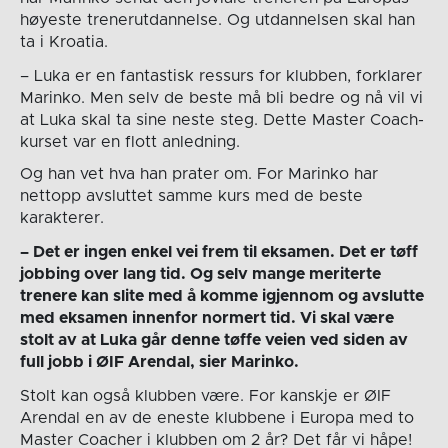
høyeste trenerutdannelse. Og utdannelsen skal han
ta i Kroatia.
– Luka er en fantastisk ressurs for klubben, forklarer
Marinko. Men selv de beste må bli bedre og nå vil vi
at Luka skal ta sine neste steg. Dette Master Coach-
kurset var en flott anledning.
Og han vet hva han prater om. For Marinko har
nettopp avsluttet samme kurs med de beste
karakterer.
– Det er ingen enkel vei frem til eksamen. Det er tøff
jobbing over lang tid. Og selv mange meriterte
trenere kan slite med å komme igjennom og avslutte
med eksamen innenfor normert tid. Vi skal være
stolt av at Luka går denne tøffe veien ved siden av
full jobb i ØIF Arendal, sier Marinko.
Stolt kan også klubben være. For kanskje er ØIF
Arendal en av de eneste klubbene i Europa med to
Master Coacher i klubben om 2 år? Det får vi håpe!