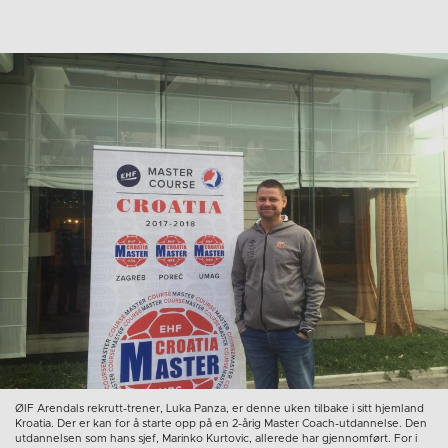
ØIF Arendals rekrutt-trener, Luka Panza, er denne uken tilbake i sitt hjemland
Kroatia. Der er kan for å starte opp på en 2-årig Master Coach-utdannelse. Den
utdannelsen som hans sjef, Marinko Kurtovic, allerede har gjennomført. For i