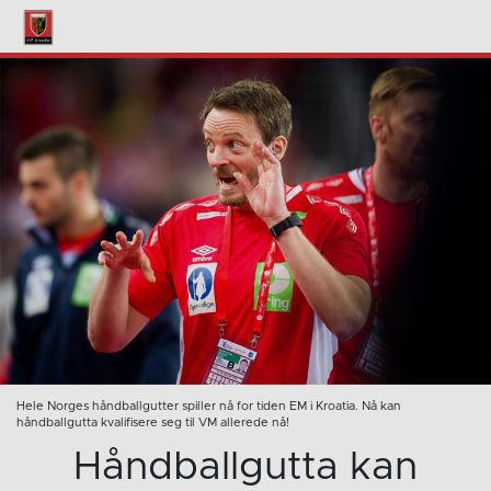
Hele Norges håndballgutter spiller nå for tiden EM i Kroatia. Nå kan
håndballgutta kvalifisere seg til VM allerede nå!
Håndballgutta kan