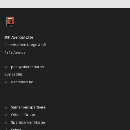
ØIF Arendal Elite
Sparebanken Norge Amfi
4848 Arendal
post@oifarendal.no
908 61 066
oifarendal.no
Samarbeidspartnere
Otterlei Group
Sparebanken Norge