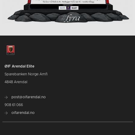
ØIF Arendal Elite
Sparebanken Norge Amfi
4848 Arendal
post@oifarendal.no
908 61 066
oifarendal.no