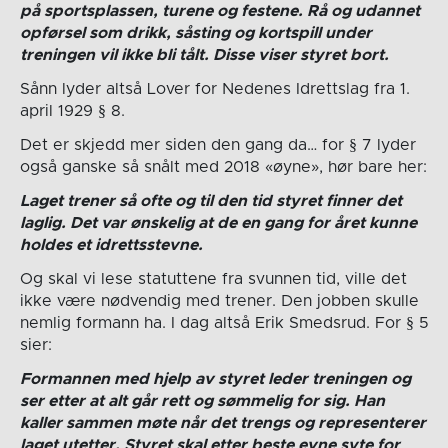
på sportsplassen, turene og festene. Rå og udannet
opførsel som drikk, såsting og kortspill under
treningen vil ikke bli tålt. Disse viser styret bort.
Sånn lyder altså Lover for Nedenes Idrettslag fra 1.
april 1929 § 8.
Det er skjedd mer siden den gang da… for § 7 lyder
også ganske så snålt med 2018 «øyne», hør bare her:
Laget trener så ofte og til den tid styret finner det
laglig. Det var ønskelig at de en gang for året kunne
holdes et idrettsstevne.
Og skal vi lese statuttene fra svunnen tid, ville det
ikke være nødvendig med trener. Den jobben skulle
nemlig formann ha. I dag altså Erik Smedsrud. For § 5
sier:
Formannen med hjelp av styret leder treningen og
ser etter at alt går rett og sømmelig for sig. Han
kaller sammen møte når det trengs og representerer
laget utetter. Styret skal etter beste evne syte for