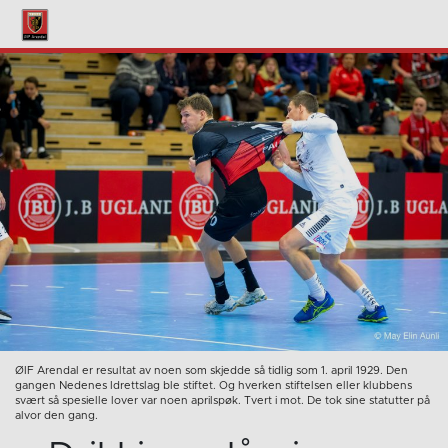
ØIF Arendal er resultat av noen som skjedde så tidlig som 1. april 1929. Den
gangen Nedenes Idrettslag ble stiftet. Og hverken stiftelsen eller klubbens
svært så spesielle lover var noen aprilspøk. Tvert i mot. De tok sine statutter på
alvor den gang.