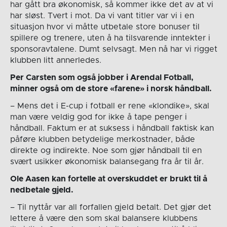
har gått bra økonomisk, så kommer ikke det av at vi
har sløst. Tvert i mot. Da vi vant titler var vi i en
situasjon hvor vi måtte utbetale store bonuser til
spillere og trenere, uten å ha tilsvarende inntekter i
sponsoravtalene. Dumt selvsagt. Men nå har vi rigget
klubben litt annerledes.
Per Carsten som også jobber i Arendal Fotball,
minner også om de store «farene» i norsk håndball.
– Mens det i E-cup i fotball er rene «klondike», skal
man være veldig god for ikke å tape penger i
håndball. Faktum er at suksess i håndball faktisk kan
påføre klubben betydelige merkostnader, både
direkte og indirekte. Noe som gjør håndball til en
svært usikker økonomisk balansegang fra år til år.
Ole Aasen kan fortelle at overskuddet er brukt til å
nedbetale gjeld.
– Til nyttår var all forfallen gjeld betalt. Det gjør det
lettere å være den som skal balansere klubbens