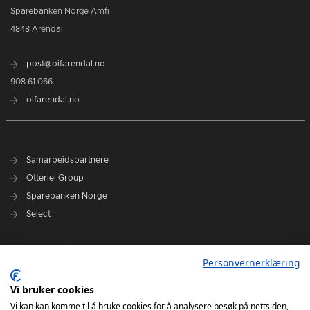
Sparebanken Norge Amfi
4848 Arendal
post@oifarendal.no
908 61 066
oifarendal.no
Samarbeidspartnere
Otterlei Group
Sparebanken Norge
Select
Nyhetsarkiv
Personvernerklæring
Terminliste
Spillerstall
Vi bruker cookies
Administrasjon
Vi kan kan komme til å bruke cookies for å analysere besøk på nettsiden,