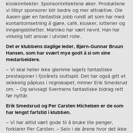
kioskinntekter. Sponsorinntektene øker. Produktene
vi tilbyr sponsorer blir bedre og mer attraktive. Ole
Aasen gjør en fantastisk jobb rundt alt som har med
kontantomsetning å gjøre, café, kiosker, lotterier og
inngangsbilletter. Marinko har vært nevnt. Han har
virkelig tatt ansvar i utvidet rolle.
Det er klubbens daglige leder, Bjørn-Gunnar Bruun
Hansen, som har svært mye godt å si om sine
medarbeidere.
– Vi skal heller ikke glemme lagets fantastiske
prestasjoner i fjorårets sluttspill. Det har også gitt et
skikkelig påpluss i regnskapet, minner Erik Smedsrud
om. – Og selvsagt Svermens fantastiske bidrag rett
før nyttår.
Erik Smedsrud og Per Carsten Michelsen er de som
har lengst fartstid i klubben.
– Vi har alltid vært gode til å bruke lite penger,
forklarer Per Carsten. – Selv i de årene hvor det ikke