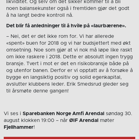
likviditet. Og selv om det sikker kommer til å bli
noen balansekunster også i fremtiden gjør det godt
å ha langt bedre kontroll nå.
Det blir få anledninger til å hvile på «laurbærene».
– Nei, det er det ikke rom for. Vi har allerede
«spent» buen for 2018 og vi har budsjettert med økt
omsetning. Noe som gjør at vi nok må løpe like raskt
om ikke raskere i 2018. Dette er absolutt ingen trygg
bransje. Tvert i mot er det en risikobransje både på
og utenfor banen. Derfor er vi opptatt av å forsøke å
bygge en langsiktig positiv og solid egenkapital,
avslutter klubbens leder. Erik Smedsrud gleder seg
til årsmøte denne gangen!
Vi ses i
Sparebanken Norge Amfi Arendal
søndag 30.
august
klokken 19:00
– når
ØIF Arendal
møter
Fjellhammer
!