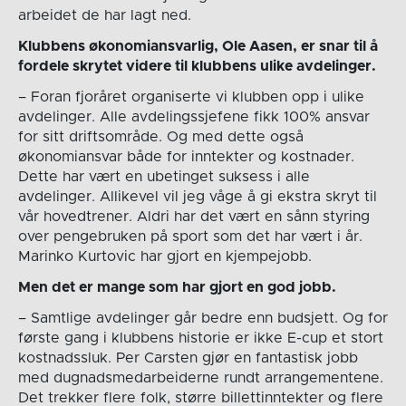
arbeidet de har lagt ned.
Klubbens økonomiansvarlig, Ole Aasen, er snar til å
fordele skrytet videre til klubbens ulike avdelinger.
– Foran fjoråret organiserte vi klubben opp i ulike
avdelinger. Alle avdelingssjefene fikk 100% ansvar
for sitt driftsområde. Og med dette også
økonomiansvar både for inntekter og kostnader.
Dette har vært en ubetinget suksess i alle
avdelinger. Allikevel vil jeg våge å gi ekstra skryt til
vår hovedtrener. Aldri har det vært en sånn styring
over pengebruken på sport som det har vært i år.
Marinko Kurtovic har gjort en kjempejobb.
Men det er mange som har gjort en god jobb.
– Samtlige avdelinger går bedre enn budsjett. Og for
første gang i klubbens historie er ikke E-cup et stort
kostnadssluk. Per Carsten gjør en fantastisk jobb
med dugnadsmedarbeiderne rundt arrangementene.
Det trekker flere folk, større billettinntekter og flere