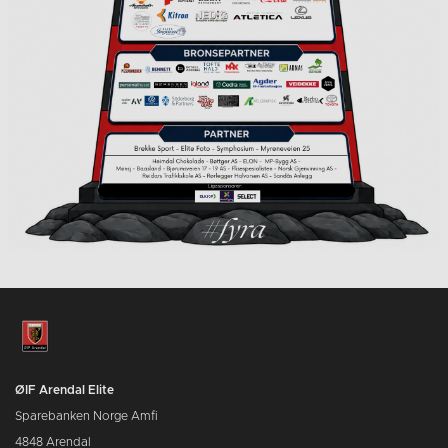
ØIF Arendal Elite
Sparebanken Norge Amfi
4848 Arendal