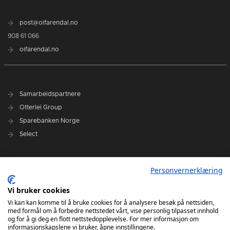
post@oifarendal.no
908 61 066
oifarendal.no
Samarbeidspartnere
Otterlei Group
Sparebanken Norge
Select
Nyhetsarkiv
Personvernerklæring
Terminliste
Spillerstall
Vi bruker cookies
Administrasjon
Vi kan kan komme til å bruke cookies for å analysere besøk på nettsiden,
med formål om å forbedre nettstedet vårt, vise personlig tilpasset innhold
Styret
og for å gi deg en flott nettstedopplevelse. For mer informasjon om
informasjonskapslene vi bruker, åpne innstillingene.