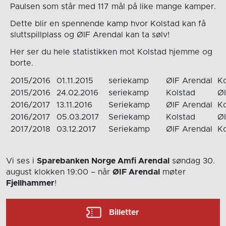
Paulsen som står med 117 mål på like mange kamper.
Dette blir en spennende kamp hvor Kolstad kan få
sluttspillplass og ØIF Arendal kan ta sølv!
Her ser du hele statistikken mot Kolstad hjemme og
borte.
2015/2016
01.11.2015
seriekamp
ØIF Arendal
Ko
2015/2016
24.02.2016
seriekamp
Kolstad
ØI
2016/2017
13.11.2016
Seriekamp
ØIF Arendal
Ko
2016/2017
05.03.2017
Seriekamp
Kolstad
ØI
2017/2018
03.12.2017
Seriekamp
ØIF Arendal
Ko
Vi ses i
Sparebanken Norge Amfi Arendal
søndag 30.
august
klokken 19:00
– når
ØIF Arendal
møter
Fjellhammer
!
Billetter