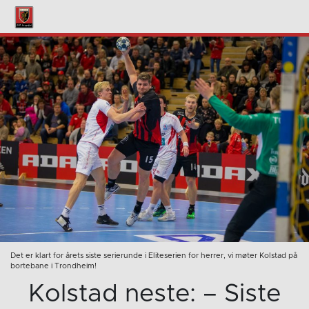
Det er klart for årets siste serierunde i Eliteserien for herrer, vi møter Kolstad på
bortebane i Trondheim!
Kolstad neste: – Siste