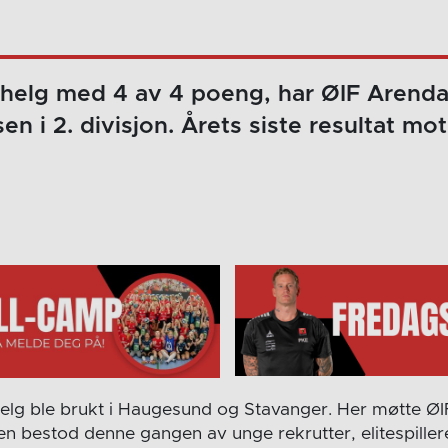
t helg med 4 av 4 poeng, har ØIF Arendal
en i 2. divisjon. Årets siste resultat mo
elg ble brukt i Haugesund og Stavanger. Her møtte Ø
n bestod denne gangen av unge rekrutter, elitespillere