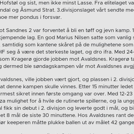
ofstøl og sist, men ikke minst Lasse. Fra elitelaget v
Åndal og Åsmund Strat. 3.divisjonslaget vårt sendte m
å noe mer pondus i forsvar.
 Sandnes 2 var forventet å bli en tøff og jevn kamp. 1
kjempende lag. En god Marius Nilsen satte som vanlig 
l, samtidig som kantene skåret på de mulighetene som d
IF seg å være det sterkeste laget, og dro ifra. Med 2
rsom Kragerø gjorde jobben mot Avaldsnes. Kragerø t
g dermed ble søndagskampen vår mot Avaldsnes avgj
dsnes, ville jobben vært gjort, og plassen i 2. divisjo
F at denne kampen skulle vinnes. Etter 15 minutter lede
rmest sikret innen første omgang var over. Med 12-23 t
a mulighet for å hvile de rutinerte spillerne, og la un
 fikk sin debut i 2. divisjon og leverte godt i mål, og bid
et 8 mål de siste 30 minuttene. Hos Avaldsnes rant de
før keeperen måtte plukke ballen ut av målet 42 gange