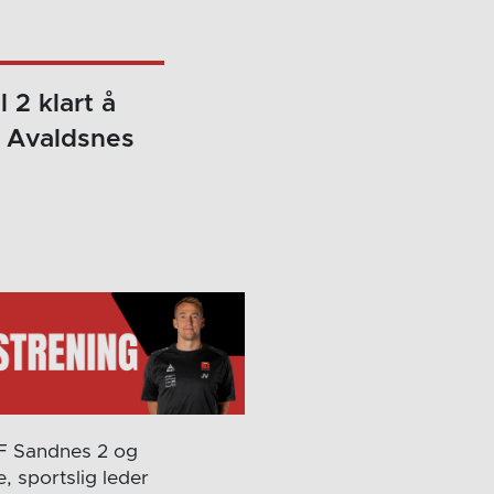
 2 klart å
t Avaldsnes
IF Sandnes 2 og
, sportslig leder