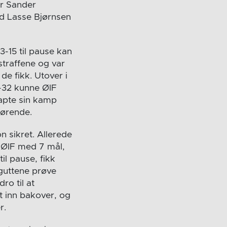
ar Sander
ed Lasse Bjørnsen
3-15 til pause kan
straffene og var
e fikk. Utover i
4-32 kunne ØIF
apte sin kamp
ørende.
n sikret. Allerede
t ØIF med 7 mål,
il pause, fikk
gguttene prøve
ro til at
t inn bakover, og
r.