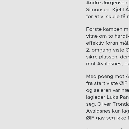
Andre Jørgensen H
Simonsen, Kjetil 
for at vi skulle f
Første kampen mot
vitne om to hardt
effektiv foran må
2. omgang viste Ø
sikre plassen, de
mot Avaldsnes, o
Med poeng mot Aval
fra start viste ØI
og seieren var næ
lagleder Luka Panz
seg. Oliver Trondal
Avaldsnes kun lag
ØIF gav seg ikke 