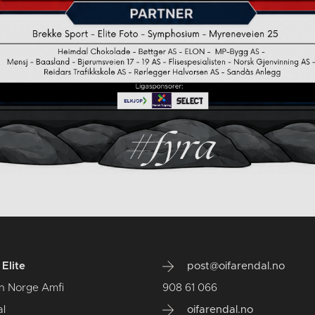
Elite
post@oifarendal.no
n Norge Amfi
908 61 066
l
oifarendal.no