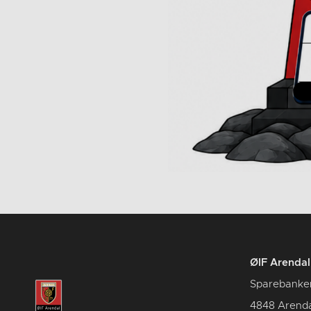
ØIF Arendal 
Sparebanke
4848 Arenda