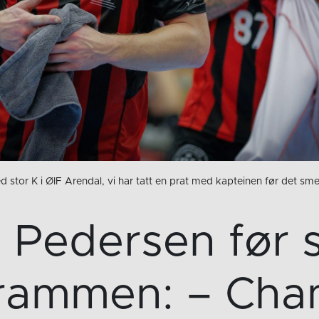
d stor K i ØIF Arendal, vi har tatt en prat med kapteinen før det sm
a Pedersen før 
rammen: – Cha