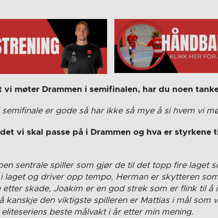
at vi møter Drammen i semifinalen, har du noen tank
i semifinale er gode så har ikke så mye å si hvem vi mø
r det vi skal passe på i Drammen og hva er styrkene
 sentrale spiller som gjør de til det topp fire laget s
 i laget og driver opp tempo, Herman er skytteren s
e etter skade, Joakim er en god strek som er flink til å i
å kanskje den viktigste spilleren er Mattias i mål som 
eliteseriens beste målvakt i år etter min mening.