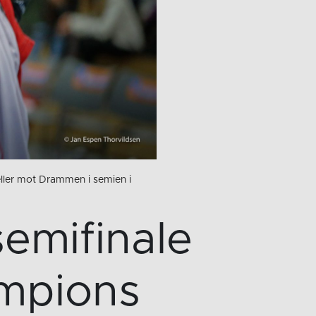
eller mot Drammen i semien i
semifinale
mpions