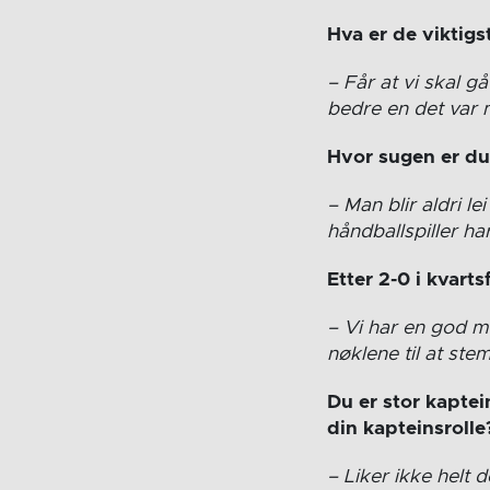
Hva er de viktigst
– Får at vi skal gå
bedre en det var m
Hvor sugen er du 
– Man blir aldri le
håndballspiller har
Etter 2-0 i kvart
– Vi har en god m
nøklene til at ste
Du er stor kaptein
din kapteinsrolle
– Liker ikke helt 