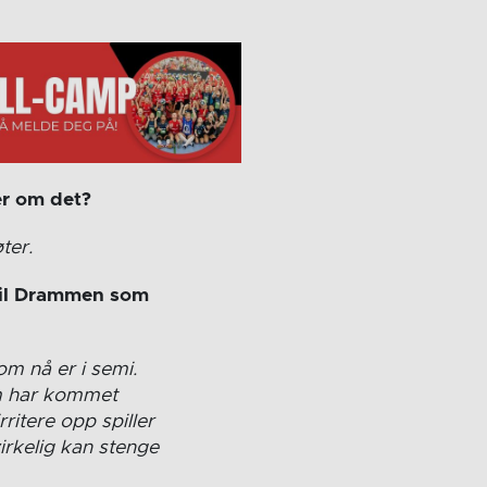
er om det?
ter.
 til Drammen som
om nå er i semi.
om har kommet
rritere opp spiller
virkelig kan stenge