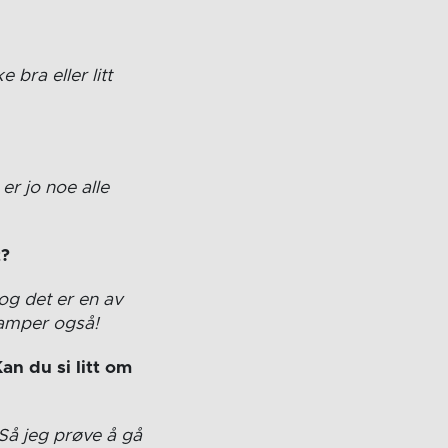
 bra eller litt
 er jo noe alle
t?
og det er en av
 kamper også!
Kan du si litt om
 Så jeg prøve å gå