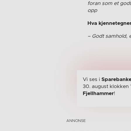
foran som et godt 
opp
Hva kjennetegner
– Godt samhold, e
Vi ses i
Sparebanke
30. august
klokken 
Fjellhammer
!