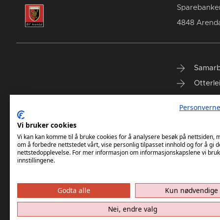
Sparebanke
4848 Arenda
Samarb
Otterle
Spareb
Personverne
Select
Vi bruker cookies
Vi kan kan komme til å bruke cookies for å analysere besøk på nettsiden,
om å forbedre nettstedet vårt, vise personlig tilpasset innhold og for å gi d
nettstedopplevelse. For mer informasjon om informasjonskapslene vi bruk
innstillingene.
Godta alle
Kun nødvendige
Nei, endre valg