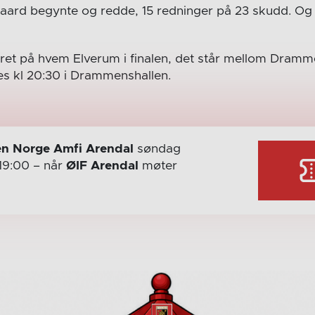
gaard begynte og redde, 15 redninger på 23 skudd. O
aret på hvem Elverum i finalen, det står mellom Dram
s kl 20:30 i Drammenshallen.
n Norge Amfi Arendal
søndag
19:00
– når
ØIF Arendal
møter