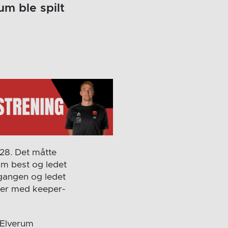
um ble spilt
28. Det måtte
um best og ledet
mgangen og ledet
mer med keeper-
 Elverum