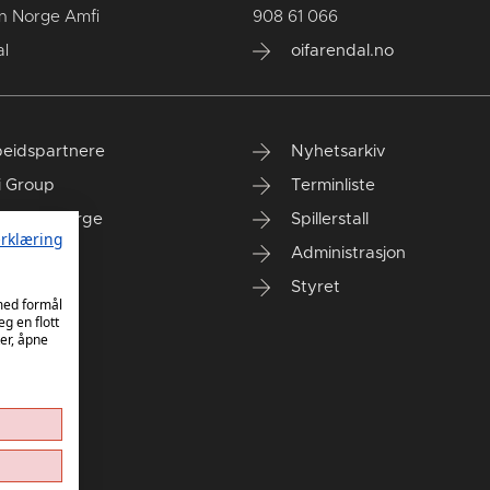
n Norge Amfi
908 61 066
l
oifarendal.no
eidspartnere
Nyhetsarkiv
i Group
Terminliste
anken Norge
Spillerstall
rklæring
Administrasjon
Styret
 med formål
eg en flott
er, åpne