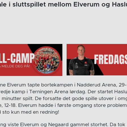
ale i sluttspillet mellom Elverum og Hasl
ene Elverum tapte bortekampen i Nadderud Arena, 29-
 tredje kamp i Terningen Arena lørdag. Der startet Hasl
 minutter spilt. De forsatte det gode spille utover i o
e, 12-18. Elverum hadde i første omgang store proble
d sto kun med en redning!
ng viste Elverum og Negaard gammel storhet. Da tok