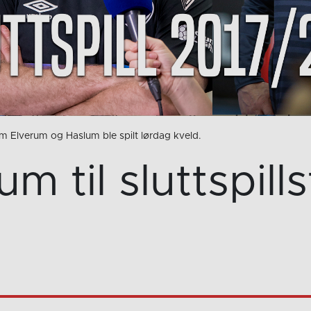
llom Elverum og Haslum ble spilt lørdag kveld.
um til sluttspills