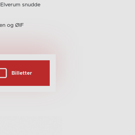
g Elverum snudde
men og ØIF
Billetter