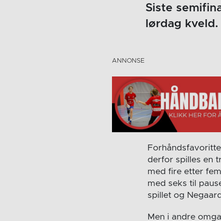
Siste semifin
lørdag kveld.
Forhåndsfavoritt
derfor spilles en
med fire etter fem
med seks til paus
spillet og Negaar
Men i andre omga