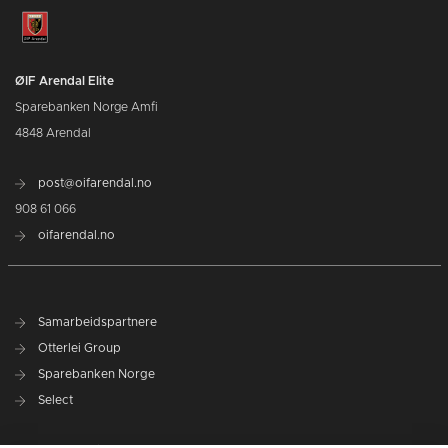
ØIF Arendal Elite
Sparebanken Norge Amfi
4848 Arendal
post@oifarendal.no
908 61 066
oifarendal.no
Samarbeidspartnere
Otterlei Group
Sparebanken Norge
Select