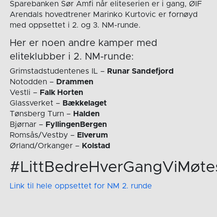
Sparebanken Sør Amfi når eliteserien er i gang, ØIF
Arendals hovedtrener Marinko Kurtovic er fornøyd
med oppsettet i 2. og 3. NM-runde.
Her er noen andre kamper med
eliteklubber i 2. NM-runde:
Grimstadstudentenes IL –
Runar Sandefjord
Notodden –
Drammen
Vestli –
Falk Horten
Glassverket –
Bækkelaget
Tønsberg Turn –
Halden
Bjørnar –
FyllingenBergen
Romsås/Vestby –
Elverum
Ørland/Orkanger –
Kolstad
#LittBedreHverGangViMøte
Link til hele oppsettet for NM 2. runde