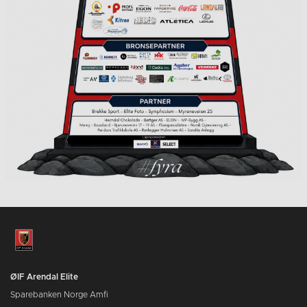
ØIF Arendal Elite
Sparebanken Norge Amfi