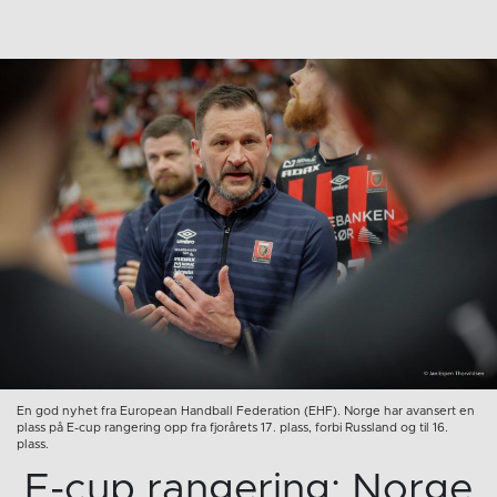
En god nyhet fra European Handball Federation (EHF). Norge har avansert en
plass på E-cup rangering opp fra fjorårets 17. plass, forbi Russland og til 16.
plass.
E-cup rangering: Norge