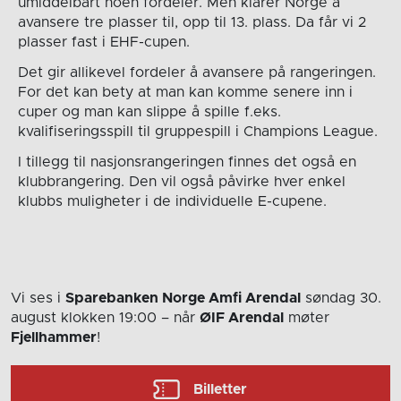
umiddelbart noen fordeler. Men klarer Norge å
avansere tre plasser til, opp til 13. plass. Da får vi 2
plasser fast i EHF-cupen.
Det gir allikevel fordeler å avansere på rangeringen.
For det kan bety at man kan komme senere inn i
cuper og man kan slippe å spille f.eks.
kvalifiseringsspill til gruppespill i Champions League.
I tillegg til nasjonsrangeringen finnes det også en
klubbrangering. Den vil også påvirke hver enkel
klubbs muligheter i de individuelle E-cupene.
Vi ses i
Sparebanken Norge Amfi Arendal
søndag 30.
august
klokken 19:00
– når
ØIF Arendal
møter
Fjellhammer
!
Billetter