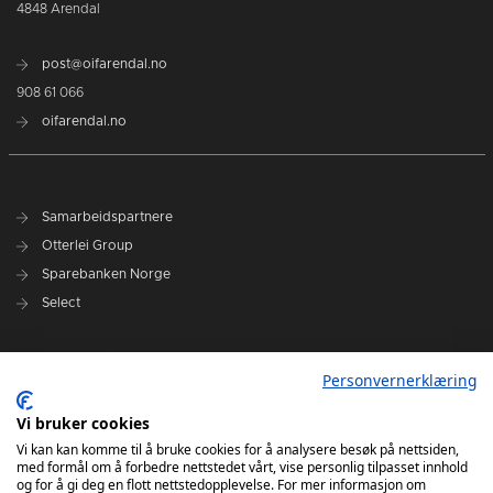
4848 Arendal
post@oifarendal.no
908 61 066
oifarendal.no
Samarbeidspartnere
Otterlei Group
Sparebanken Norge
Select
Nyhetsarkiv
Personvernerklæring
Terminliste
Spillerstall
Vi bruker cookies
Administrasjon
Vi kan kan komme til å bruke cookies for å analysere besøk på nettsiden,
med formål om å forbedre nettstedet vårt, vise personlig tilpasset innhold
Styret
og for å gi deg en flott nettstedopplevelse. For mer informasjon om