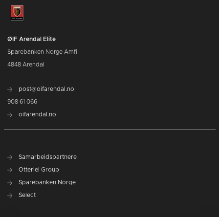
ØIF Arendal Elite
Sparebanken Norge Amfi
4848 Arendal
post@oifarendal.no
908 61 066
oifarendal.no
Samarbeidspartnere
Otterlei Group
Sparebanken Norge
Select