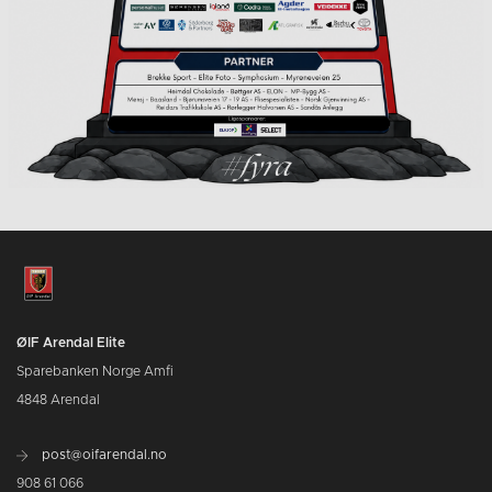
ØIF Arendal Elite
Sparebanken Norge Amfi
4848 Arendal
post@oifarendal.no
908 61 066