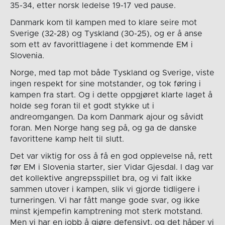
35-34, etter norsk ledelse 19-17 ved pause.
Danmark kom til kampen med to klare seire mot
Sverige (32-28) og Tyskland (30-25), og er å anse
som ett av favorittlagene i det kommende EM i
Slovenia.
Norge, med tap mot både Tyskland og Sverige, viste
ingen respekt for sine motstander, og tok føring i
kampen fra start. Og i dette oppgjøret klarte laget å
holde seg foran til et godt stykke ut i
andreomgangen. Da kom Danmark ajour og såvidt
foran. Men Norge hang seg på, og ga de danske
favorittene kamp helt til slutt.
Det var viktig for oss å få en god opplevelse nå, rett
før EM i Slovenia starter, sier Vidar Gjesdal. I dag var
det kollektive angrepsspillet bra, og vi falt ikke
sammen utover i kampen, slik vi gjorde tidligere i
turneringen. Vi har fått mange gode svar, og ikke
minst kjempefin kamptrening mot sterk motstand.
Men vi har en jobb å gjøre defensivt, og det håper vi