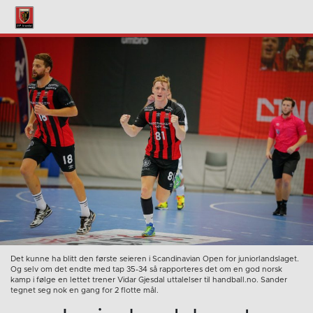
Det kunne ha blitt den første seieren i Scandinavian Open for juniorlandslaget.
Og selv om det endte med tap 35-34 så rapporteres det om en god norsk
kamp i følge en lettet trener Vidar Gjesdal uttalelser til handball.no. Sander
tegnet seg nok en gang for 2 flotte mål.