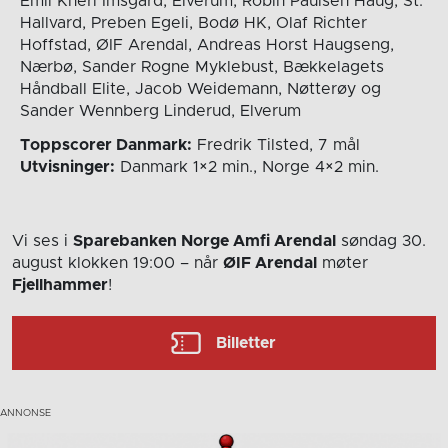
Emil Kheri Imsgard, Elverum, Robin Paulsen Haug, St.
Hallvard, Preben Egeli, Bodø HK, Olaf Richter
Hoffstad, ØIF Arendal, Andreas Horst Haugseng,
Nærbø, Sander Rogne Myklebust, Bækkelagets
Håndball Elite, Jacob Weidemann, Nøtterøy og
Sander Wennberg Linderud, Elverum
Toppscorer Danmark:
Fredrik Tilsted, 7 mål
Utvisninger:
Danmark 1×2 min., Norge 4×2 min.
Vi ses i
Sparebanken Norge Amfi Arendal
søndag 30.
august
klokken 19:00
– når
ØIF Arendal
møter
Fjellhammer
!
Billetter