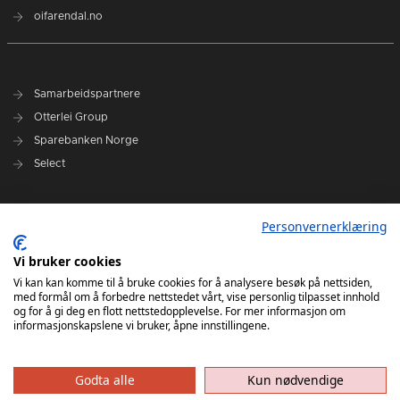
oifarendal.no
Samarbeidspartnere
Otterlei Group
Sparebanken Norge
Select
Nyhetsarkiv
Personvernerklæring
Terminliste
Spillerstall
Vi bruker cookies
Administrasjon
Vi kan kan komme til å bruke cookies for å analysere besøk på nettsiden,
med formål om å forbedre nettstedet vårt, vise personlig tilpasset innhold
Styret
og for å gi deg en flott nettstedopplevelse. For mer informasjon om
informasjonskapslene vi bruker, åpne innstillingene.
Godta alle
Kun nødvendige