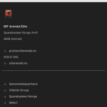
ØIF Arendal Elite
Sparebanken Norge Amfi
4848 Arendal
post@oifarendal.no
908 61 066
oifarendal.no
Samarbeidspartnere
Otterlei Group
Sparebanken Norge
Select