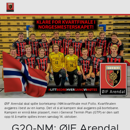
ØIF Arendal skal spille bortekamp i NM-kvartfinale mot Follo. Kvartfinalen
avgjøres i best av en kamp. Det vil si at kampen skal avgjøres på bortebane.
Kampen er ennå ikke plassert, men i General Termin Plan (GTP) er den satt
opp til å møtte spilles innen søndag 14. oktober.
G20-NM: ØIF Arendal