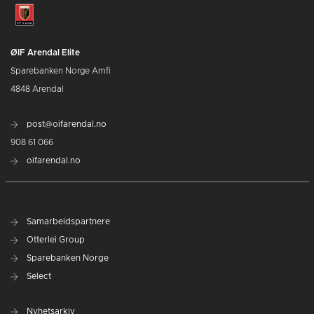
ØIF Arendal Elite
Sparebanken Norge Amfi
4848 Arendal
post@oifarendal.no
908 61 066
oifarendal.no
Samarbeidspartnere
Otterlei Group
Sparebanken Norge
Select
Nyhetsarkiv