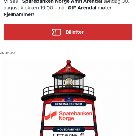
Vi ses i
Sparebanken Norge Amfi Arendal
søndag 30.
august
klokken 19:00
– når
ØIF Arendal
møter
Fjellhammer
!
Billetter