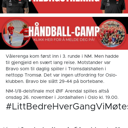
Vålerenga kom først inn i 3. runde i NM. Men hadde
til gjengjeld en svært lang reise. Motstander var
Bravo som til daglig spiller i Tromsdalshallen i
nettopp Tromsø. Det var ingen utfordring for Oslo-
klubben. Bravo ble slått 29-44 på bortebane.
NM-1/8-delsfinale mot ØIF Arendal spilles altså
onsdag 26. november i Jordalhallen i Oslo kl. 19.00.
#LittBedreHverGangViMøte