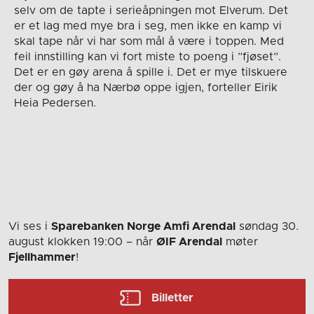
selv om de tapte i serieåpningen mot Elverum. Det
er et lag med mye bra i seg, men ikke en kamp vi
skal tape når vi har som mål å være i toppen. Med
feil innstilling kan vi fort miste to poeng i ”fjøset”.
Det er en gøy arena å spille i. Det er mye tilskuere
der og gøy å ha Nærbø oppe igjen, forteller Eirik
Heia Pedersen.
Vi ses i
Sparebanken Norge Amfi Arendal
søndag 30.
august
klokken 19:00
– når
ØIF Arendal
møter
Fjellhammer
!
Billetter