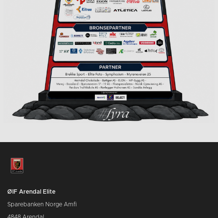
ØIF Arendal Elite
Sparebanken Norge Amfi
4848 Arendal