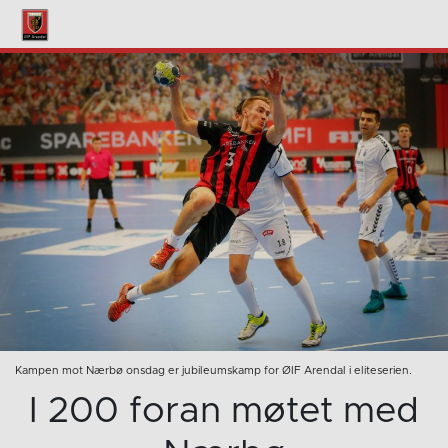
Kampen mot Nærbø onsdag er jubileumskamp for ØIF Arendal i eliteserien.
I 200 foran møtet med