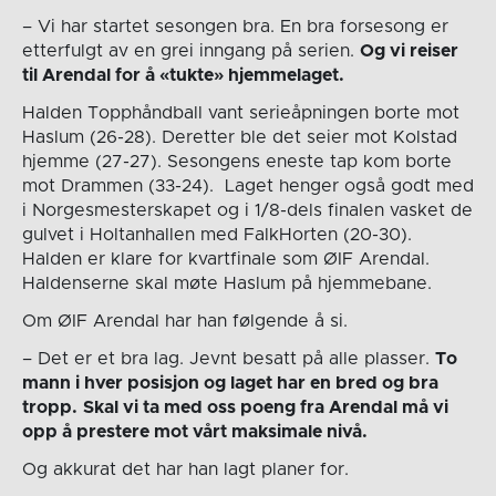
– Vi har startet sesongen bra. En bra forsesong er
etterfulgt av en grei inngang på serien.
Og vi reiser
til Arendal for å «tukte» hjemmelaget.
Halden Topphåndball vant serieåpningen borte mot
Haslum (26-28). Deretter ble det seier mot Kolstad
hjemme (27-27). Sesongens eneste tap kom borte
mot Drammen (33-24). Laget henger også godt med
i Norgesmesterskapet og i 1/8-dels finalen vasket de
gulvet i Holtanhallen med FalkHorten (20-30).
Halden er klare for kvartfinale som ØIF Arendal.
Haldenserne skal møte Haslum på hjemmebane.
Om ØIF Arendal har han følgende å si.
– Det er et bra lag. Jevnt besatt på alle plasser.
To
mann i hver posisjon og laget har en bred og bra
tropp.
Skal vi ta med oss poeng fra Arendal må vi
opp å prestere mot vårt maksimale nivå.
Og akkurat det har han lagt planer for.