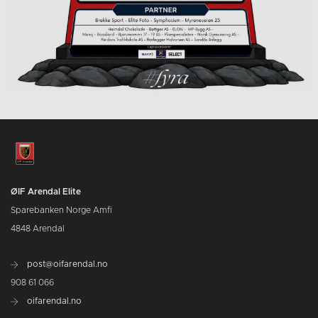
ØIF Arendal Elite
Sparebanken Norge Amfi
4848 Arendal
post@oifarendal.no
908 61 066
oifarendal.no