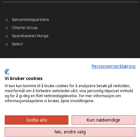
Samarbeidspartnere
Otterlei Group
Sparebanken Norge
Select
Nyhetsarkiv
Personvernerklæring
Terminliste
Spillerstall
Vi bruker cookies
Administrasjon
Vi kan kan komme til å bruke cookies for å analysere besøk på nettsiden,
med formål om å forbedre nettstedet vårt, vise personlig tilpasset innhold
Styret
og for å gi deg en flott nettstedopplevelse. For mer informasjon om
informasjonskapslene vi bruker, åpne innstillingene.
Godta alle
Kun nødvendige
Nei, endre valg