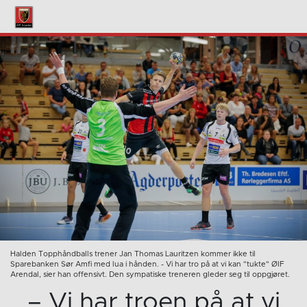
Halden Topphåndballs trener Jan Thomas Lauritzen kommer ikke til
Sparebanken Sør Amfi med lua i hånden. - Vi har tro på at vi kan "tukte" ØIF
Arendal, sier han offensivt. Den sympatiske treneren gleder seg til oppgjøret.
– Vi har troen på at vi