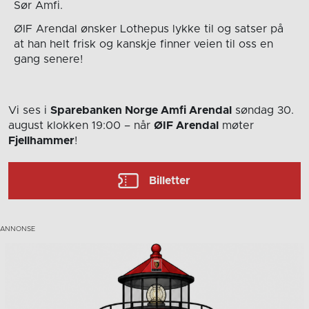
Sør Amfi.
ØIF Arendal ønsker Lothepus lykke til og satser på
at han helt frisk og kanskje finner veien til oss en
gang senere!
Vi ses i
Sparebanken Norge Amfi Arendal
søndag 30.
august
klokken 19:00
– når
ØIF Arendal
møter
Fjellhammer
!
Billetter