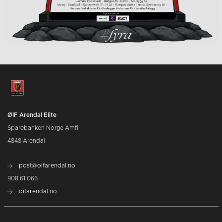
ØIF Arendal Elite
Sparebanken Norge Amfi
4848 Arendal
post@oifarendal.no
908 61 066
oifarendal.no