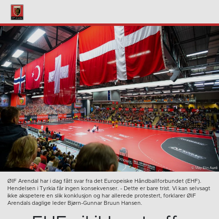
ØIF Arendal har i dag fått svar fra det Europeiske Håndballforbundet (EHF).
Hendelsen i Tyrkia får ingen konsekvenser. - Dette er bare trist. Vi kan selvsagt
ikke akspetere en slik konklusjon og har allerede protestert, forklarer ØIF
Arendals daglige leder Bjørn-Gunnar Bruun Hansen.