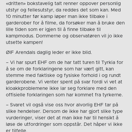
«dritten» bokstavelig talt renner oppover personlig
utstyr og fellesutstyr, da reddes det som kan. Med
10 minutter før kamp løper man ikke tilbake i
garderober for å filme, da forsøker man å bruke den
lille tiden som er igjen til å finne tilbake til
kampmodus. Dommerne og observatøren vil jo ikke
utsette kampen!
ØIF Arendals daglig leder er ikke blid.
– Vi har spurt EHF om de har tatt turen til Tyrkia for
å se om de forklaringene som har vært gitt, kan
stemme med faktiske og fysiske forhold i og rundt
garderobene. Vi venter spent på svar fordi vi vet at
kloakkproblemene ikke lar seg forklare med den
offisielle forklaringen som har kommet fra tyrkerne.
– Svaret vil også vise oss hvor alvorlig EHF tar på
slike hendelser. Dersom de ikke har gjort slike type
vurderinger, viser det at man ikke har til hensikt å
løse de utfordringer som oppstår. Det håper vi ikke
er tilfelle.