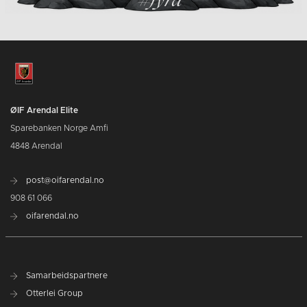
ØIF Arendal Elite
Sparebanken Norge Amfi
4848 Arendal
post@oifarendal.no
908 61 066
oifarendal.no
Samarbeidspartnere
Otterlei Group