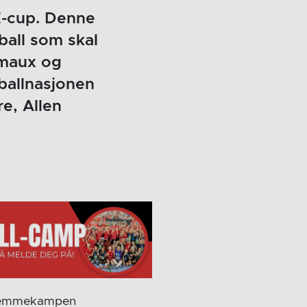
E-cup. Denne
ball som skal
rmaux og
ballnasjonen
e, Allen
 Hjemmekampen