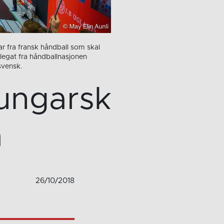
r fra fransk håndball som skal
egat fra håndballnasjonen
svensk.
ungarsk
a
26/10/2018