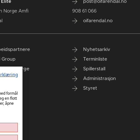
Elite
post@oifarendal.no
n Norge Amfi
908 61 066
l
oifarendal.no
eidspartnere
Nyhetsarkiv
i Group
Terminliste
anken Norge
Spillerstall
rklæring
Administrasjon
Styret
 med formål
eg en flott
er, åpne