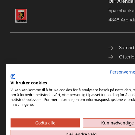
ØIF Arendal 
Sparebanke
4848 Arenda
Samarb
Otterle
Spareb
Personverne
Select
Vi bruker cookies
Vi kan kan komme til å bruke cookies for å analysere besøk på nettsiden,
om å forbedre nettstedet vårt, vise personlig tilpasset innhold og for å gi d
nettstedopplevelse. For mer informasjon om informasjonskapslene vi bruk
innstillingene.
Godta alle
Kun nødvendige
Nei, endre valg