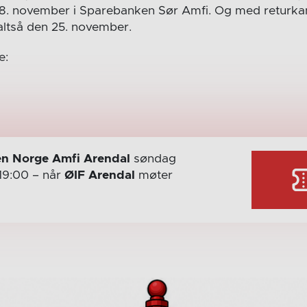
n 18. november i Sparebanken Sør Amfi. Og med returka
altså den 25. november.
e:
n Norge Amfi Arendal
søndag
19:00
– når
ØIF Arendal
møter