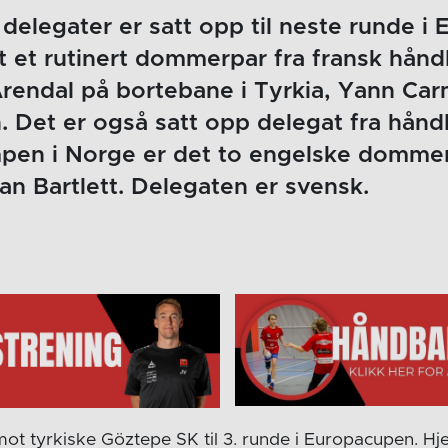
legater er satt opp til neste runde i 
 et rutinert dommerpar fra fransk hånd
endal på bortebane i Tyrkia, Yann Ca
. Det er også satt opp delegat fra hånd
mpen i Norge er det to engelske dommer
an Bartlett. Delegaten er svensk.
 mot tyrkiske Göztepe SK til 3. runde i Europacupen.