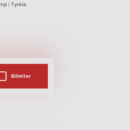
mp i Tyrkia
Billetter