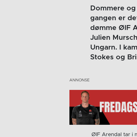
Dommere og de
gangen er det
dømme ØIF Ar
Julien Mursch
Ungarn. I ka
Stokes og Bri
ØIF Arendal tar i