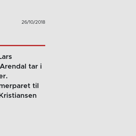
26/10/2018
Lars
rendal tar i
er.
erparet til
Kristiansen