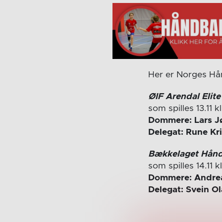
Her er Norges Hånd
ØIF Arendal Elite
som spilles 13.11 k
Dommere: Lars J
Delegat: Rune Kr
Bækkelaget Håndb
som spilles 14.11 
Dommere: Andrea
Delegat: Svein O