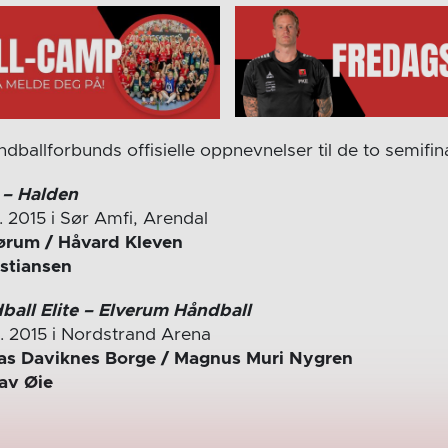
ballforbunds offisielle oppnevnelser til de to semifin
 – Halden
l. 2015 i Sør Amfi, Arendal
ørum / Håvard Kleven
istiansen
all Elite – Elverum Håndball
kl. 2015 i Nordstrand Arena
s Daviknes Borge / Magnus Muri Nygren
lav Øie