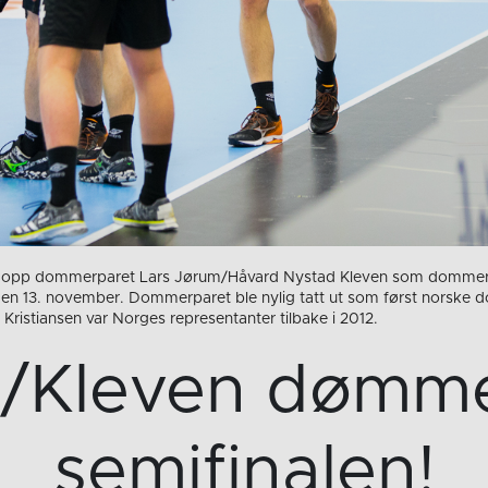
t opp dommerparet Lars Jørum/Håvard Nystad Kleven som dommere 
den 13. november. Dommerparet ble nylig tatt ut som først norske do
istiansen var Norges representanter tilbake i 2012.
/Kleven dømm
semifinalen!