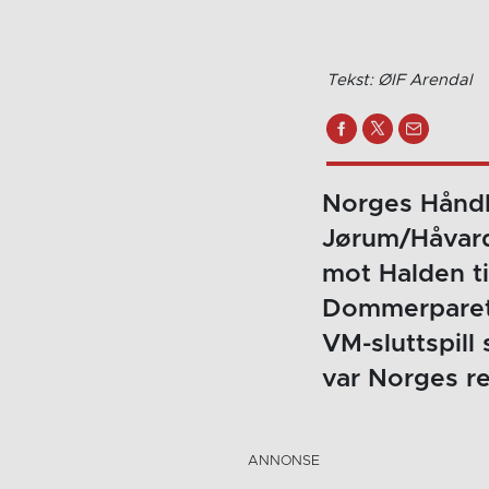
Tekst: ØIF Arendal
Norges Håndb
Jørum/Håvard
mot Halden ti
Dommerparet b
VM-sluttspil
var Norges re