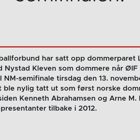
allforbund har satt opp dommerparet 
 Nystad Kleven som dommere når ØIF A
l NM-semifinale tirsdag den 13. novemb
le nylig tatt ut som først norske domm
l siden Kenneth Abrahamsen og Arne M. 
presentanter tilbake i 2012.