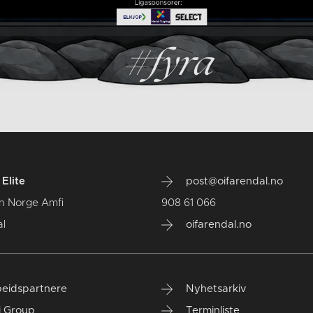
Elite
post@oifarendal.no
n Norge Amfi
908 61 066
l
oifarendal.no
eidspartnere
Nyhetsarkiv
i Group
Terminliste