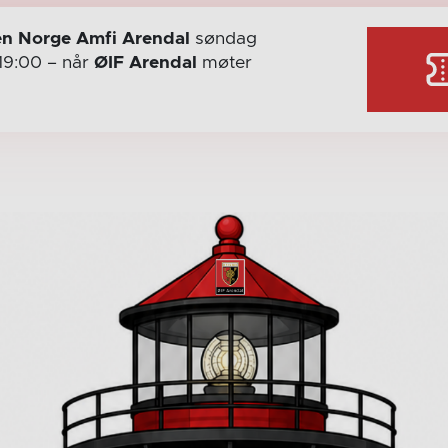
n Norge Amfi Arendal
søndag
19:00
– når
ØIF Arendal
møter