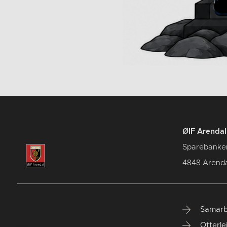
ØIF Arendal 
Sparebanke
4848 Arenda
Samarb
Otterle