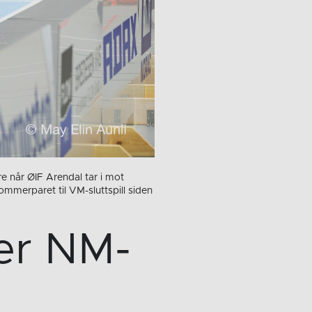
når ØIF Arendal tar i mot
mmerparet til VM-sluttspill siden
er NM-