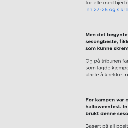
for alle med hjert
inn 27-26 og sikr
Men det begynte a
sesongbeste, fikk
som kunne skrem
Og på tribunen fa
som lagde kjempe
klarte å knekke tr
Før kampen var o
halloweenfest. I
brukt denne seso
Basert på all posi