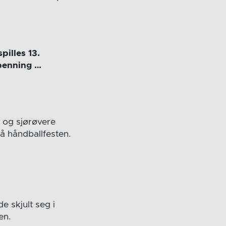
pilles 13.
spenning …
 og sjørøvere
på håndballfesten.
e skjult seg i
en.