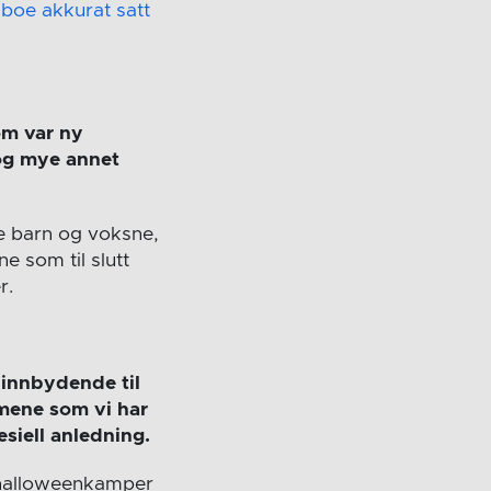
boe akkurat satt
om var ny
 og mye annet
te barn og voksne,
 som til slutt
r.
 innbydende til
mene som vi har
siell anledning.
re halloweenkamper