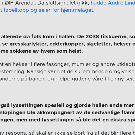
e i ØIF Arendal. Da sluttsignalet gikk,
hadde André Lind
et tabelltopp og seier for hjemmelaget
.
llerede da folk kom i hallen. De 2038 tilskuerne, s
 se gresskarlykter, edderkopper, skjeletter, hekser
me sokkene av hvem som helst.
nt en hekser i flere fasonger, mumier og andre utkled
stemning. Kanskje var det de skremmende omgivelsene
ønderne på banen, og hjelpe guttene våre til en ny seie
gså lyssettingen spesiell og gjorde hallen enda mer
nnløpingen ble akkompagnert av de sedvanlige flam
ngen, men med lyssettingen så ble det en ekstra spe
tiv respons, så skal en ikke se bort fra at det blir fle