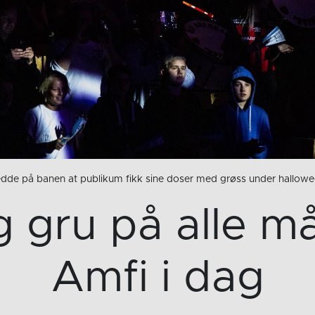
jedde på banen at publikum fikk sine doser med grøss under hallo
 gru på alle må
Amfi i dag