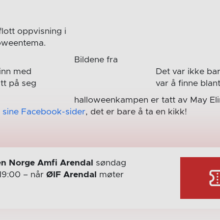
lott oppvisning i
loweentema.
Bildene fra
inn med
Det var ikke ba
tt på seg
var å finne bla
halloweenkampen er tatt av May Elin
 sine Facebook-sider
, det er bare å ta en kikk!
n Norge Amfi Arendal
søndag
19:00
– når
ØIF Arendal
møter