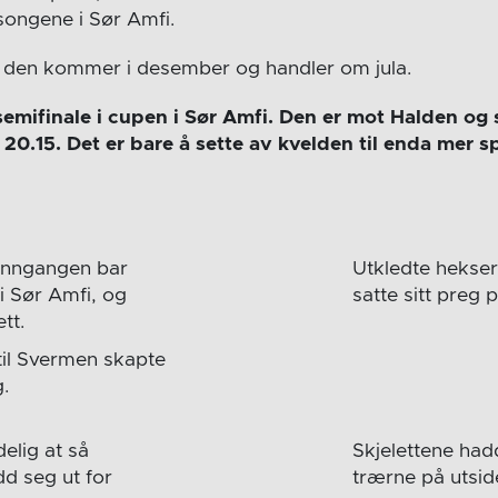
ngene i Sør Amfi.
den kommer i desember og handler om jula.
semifinale i cupen i Sør Amfi. Den er mot Halden og s
20.15. Det er bare å sette av kvelden til enda mer 
inngangen bar
Utkledte hekser
i Sør Amfi, og
satte sitt preg 
ett.
il Svermen skapte
.
delig at så
Skjelettene hadd
d seg ut for
trærne på utsid