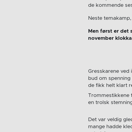
de kommende seso
Neste temakamp, 
Men først er det 
november klokka 
Gresskarene ved 
bud om spenning 
de fikk helt klart r
Trommestikkene t
en trolsk stemning
Det var veldig gle
mange hadde kled