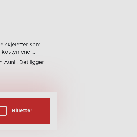
re skjeletter som
nt kostymene …
 Aunli. Det ligger
Billetter