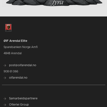
ØIF Arendal Elite
Sparebanken Norge Amfi
4848 Arendal
post@oifarendal.no
908 61 066
oifarendal.no
Samarbeidspartnere
Otterlei Group