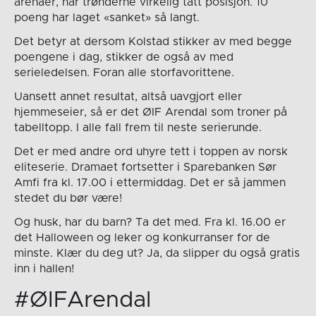
arenaer, har trønderne virkelig tatt posisjon. 10
poeng har laget «sanket» så langt.
Det betyr at dersom Kolstad stikker av med begge
poengene i dag, stikker de også av med
serieledelsen. Foran alle storfavorittene.
Uansett annet resultat, altså uavgjort eller
hjemmeseier, så er det ØIF Arendal som troner på
tabelltopp. I alle fall frem til neste serierunde.
Det er med andre ord uhyre tett i toppen av norsk
eliteserie. Dramaet fortsetter i Sparebanken Sør
Amfi fra kl. 17.00 i ettermiddag. Det er så jammen
stedet du bør være!
Og husk, har du barn? Ta det med. Fra kl. 16.00 er
det Halloween og leker og konkurranser for de
minste. Klær du deg ut? Ja, da slipper du også gratis
inn i hallen!
#ØIFArendal