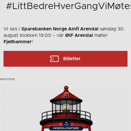
#LittBedreHverGangViMøte
Vi ses i
Sparebanken Norge Amfi Arendal
søndag 30.
august
klokken 19:00
– når
ØIF Arendal
møter
Fjellhammer
!
Billetter