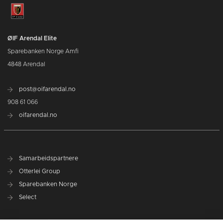
ØIF Arendal Elite
Sparebanken Norge Amfi
4848 Arendal
post@oifarendal.no
908 61 066
oifarendal.no
Samarbeidspartnere
Otterlei Group
Sparebanken Norge
Select
Nyhetsarkiv