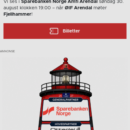
Vi ses i
Sparebanken Norge Amfi Arendal
søndag 30.
august
klokken 19:00
– når
ØIF Arendal
møter
Fjellhammer
!
Billetter