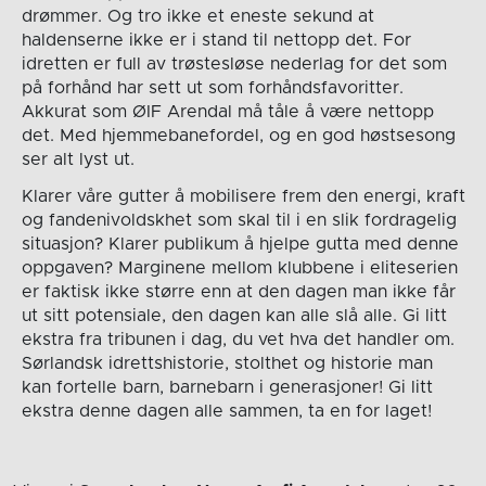
drømmer. Og tro ikke et eneste sekund at
haldenserne ikke er i stand til nettopp det. For
idretten er full av trøstesløse nederlag for det som
på forhånd har sett ut som forhåndsfavoritter.
Akkurat som ØIF Arendal må tåle å være nettopp
det. Med hjemmebanefordel, og en god høstsesong
ser alt lyst ut.
Klarer våre gutter å mobilisere frem den energi, kraft
og fandenivoldskhet som skal til i en slik fordragelig
situasjon? Klarer publikum å hjelpe gutta med denne
oppgaven? Marginene mellom klubbene i eliteserien
er faktisk ikke større enn at den dagen man ikke får
ut sitt potensiale, den dagen kan alle slå alle. Gi litt
ekstra fra tribunen i dag, du vet hva det handler om.
Sørlandsk idrettshistorie, stolthet og historie man
kan fortelle barn, barnebarn i generasjoner! Gi litt
ekstra denne dagen alle sammen, ta en for laget!