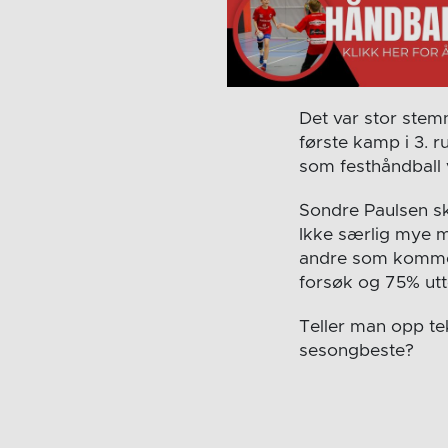
Det var stor stem
første kamp i 3. 
som festhåndball v
Sondre Paulsen sk
Ikke særlig mye m
andre som kommer
forsøk og 75% utte
Teller man opp te
sesongbeste?