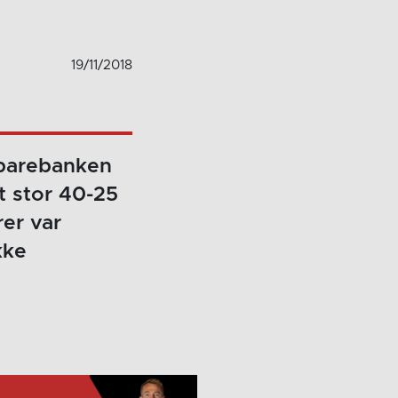
19/11/2018
Sparebanken
t stor 40-25
rer var
kke