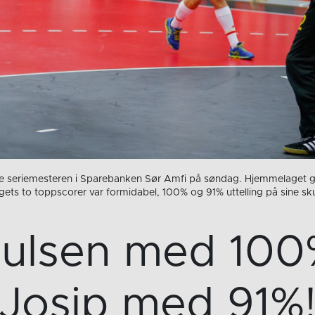
ke seriemesteren i Sparebanken Sør Amfi på søndag. Hjemmelaget ga
agets to toppscorer var formidabel, 100% og 91% uttelling på sine s
ulsen med 100% 
Josip med 91%