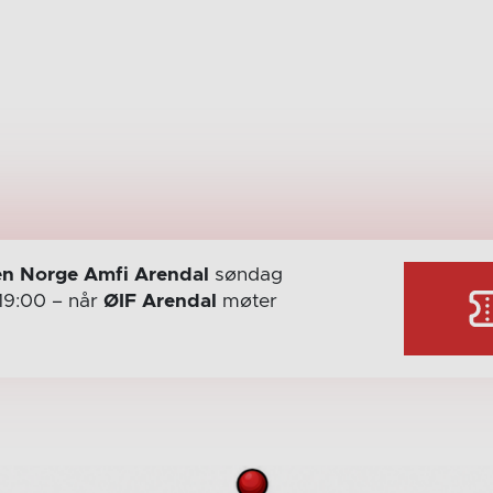
n Norge Amfi Arendal
søndag
19:00
– når
ØIF Arendal
møter