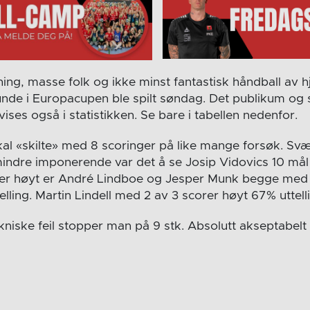
ning, masse folk og ikke minst fantastisk håndball av
runde i Europacupen ble spilt søndag. Det publikum og 
ises også i statistikken. Se bare i tabellen nedenfor.
al «skilte» med 8 scoringer på like mange forsøk. Sv
indre imponerende var det å se Josip Vidovics 10 mål 
 høyt er André Lindboe og Jesper Munk begge med 
lling. Martin Lindell med 2 av 3 scorer høyt 67% uttell
kniske feil stopper man på 9 stk. Absolutt akseptabelt