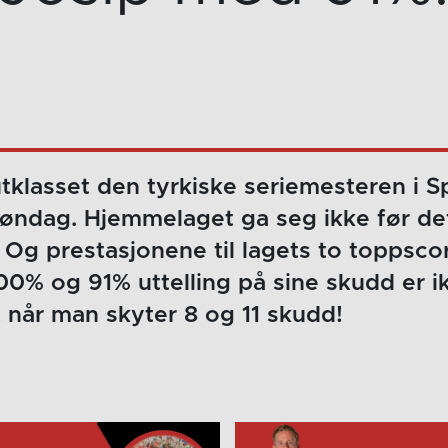
tklasset den tyrkiske seriemesteren i 
søndag. Hjemmelaget ga seg ikke før de
 Og prestasjonene til lagets to toppsco
00% og 91% uttelling på sine skudd er i
 når man skyter 8 og 11 skudd!