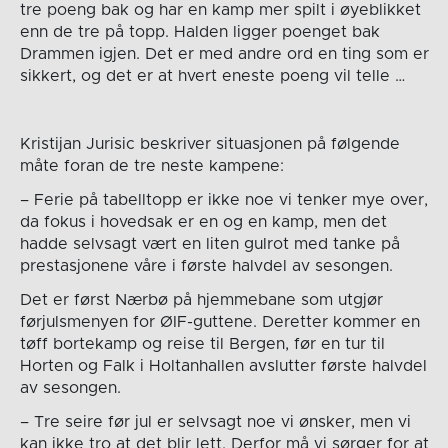
tre poeng bak og har en kamp mer spilt i øyeblikket
enn de tre på topp. Halden ligger poenget bak
Drammen igjen. Det er med andre ord en ting som er
sikkert, og det er at hvert eneste poeng vil telle …
Kristijan Jurisic beskriver situasjonen på følgende
måte foran de tre neste kampene:
– Ferie på tabelltopp er ikke noe vi tenker mye over,
da fokus i hovedsak er en og en kamp, men det
hadde selvsagt vært en liten gulrot med tanke på
prestasjonene våre i første halvdel av sesongen.
Det er først Nærbø på hjemmebane som utgjør
førjulsmenyen for ØIF-guttene. Deretter kommer en
tøff bortekamp og reise til Bergen, før en tur til
Horten og Falk i Holtanhallen avslutter første halvdel
av sesongen.
– Tre seire før jul er selvsagt noe vi ønsker, men vi
kan ikke tro at det blir lett. Derfor må vi sørger for at