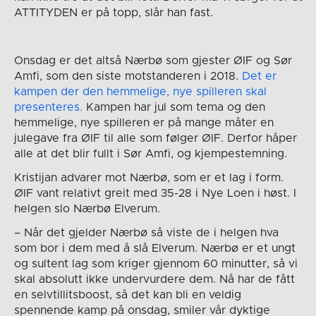
ATTITYDEN er på topp, slår han fast.
Onsdag er det altså Nærbø som gjester ØIF og Sør
Amfi, som den siste motstanderen i 2018.
Det er
kampen der den hemmelige, nye spilleren skal
presenteres.
Kampen har jul som tema og den
hemmelige, nye spilleren er på mange måter en
julegave fra ØIF til alle som følger ØIF. Derfor håper
alle at det blir fullt i Sør Amfi, og kjempestemning.
Kristijan advarer mot Nærbø, som er et lag i form.
ØIF vant relativt greit med 35-28 i Nye Loen i høst. I
helgen slo Nærbø Elverum.
– Når det gjelder Nærbø så viste de i helgen hva
som bor i dem med å slå Elverum. Nærbø er et ungt
og sultent lag som kriger gjennom 60 minutter, så vi
skal absolutt ikke undervurdere dem. Nå har de fått
en selvtillitsboost, så det kan bli en veldig
spennende kamp på onsdag, smiler vår dyktige