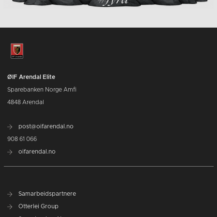
ØIF Arendal Elite
Sparebanken Norge Amfi
4848 Arendal
post@oifarendal.no
908 61 066
oifarendal.no
Samarbeidspartnere
Otterlei Group