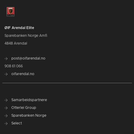
ØIF Arendal Elite
Sparebanken Norge Amfi
4848 Arendal
post@oifarendal.no
908 61 066
oifarendal.no
Samarbeidspartnere
Otterlei Group
Sparebanken Norge
Select