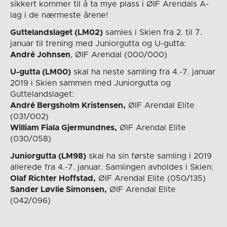
sikkert kommer til å ta mye plass i ØIF Arendals A-
lag i de nærmeste årene!
Guttelandslaget (LM02)
samles i Skien fra 2. til 7.
januar til trening med Juniorgutta og U-gutta:
André Johnsen
, ØIF Arendal (000/000)
U-gutta (LM00)
skal ha neste samling fra 4.-7. januar
2019 i Skien sammen med Juniorgutta og
Guttelandslaget:
André Bergsholm Kristensen,
ØIF Arendal Elite
(031/002)
William Fiala Gjermundnes,
ØIF Arendal Elite
(030/058)
Juniorgutta (LM98)
skal ha sin første samling i 2019
allerede fra 4.-7. januar. Samlingen avholdes i Skien:
Olaf Richter Hoffstad,
ØIF Arendal Elite (050/135)
Sander Løvlie Simonsen,
ØIF Arendal Elite
(042/096)