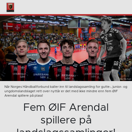
Når Norges Håndballforbund kaller inn til landslagssamling for gutte-, junior- og
ungdomslandslaget rett over nyttår er det med ikke mindre enn fem ØIF
Arendal spillere på plass!
Fem ØIF Arendal
spillere på