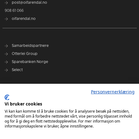
post@oifarendal.no
908 61 066
oifarendal.no
Samarbeidspartnere
Otterlei Group
Sparebanken Norge
Select
Nyhetsarkiv
Personvernerklæring
Terminliste
Spillerstall
Vi bruker cookies
Administrasjon
Vi kan kan komme til å bruke cookies for å analysere besøk på nettsiden,
med formål om å forbedre nettstedet vårt, vise personlig tilpasset innhold
Styret
og for å gi deg en flott nettstedopplevelse. For mer informasjon om
informasjonskapslene vi bruker, åpne innstillingene.