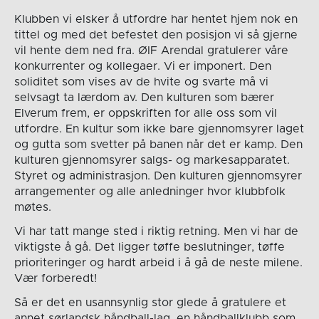
Klubben vi elsker å utfordre har hentet hjem nok en
tittel og med det befestet den posisjon vi så gjerne
vil hente dem ned fra. ØIF Arendal gratulerer våre
konkurrenter og kollegaer. Vi er imponert. Den
soliditet som vises av de hvite og svarte må vi
selvsagt ta lærdom av. Den kulturen som bærer
Elverum frem, er oppskriften for alle oss som vil
utfordre. En kultur som ikke bare gjennomsyrer laget
og gutta som svetter på banen når det er kamp. Den
kulturen gjennomsyrer salgs- og markesapparatet.
Styret og administrasjon. Den kulturen gjennomsyrer
arrangementer og alle anledninger hvor klubbfolk
møtes.
Vi har tatt mange sted i riktig retning. Men vi har de
viktigste å gå. Det ligger tøffe beslutninger, tøffe
prioriteringer og hardt arbeid i å gå de neste milene.
Vær forberedt!
Så er det en usannsynlig stor glede å gratulere et
annet sørlandsk håndball-lag, en håndballklubb som