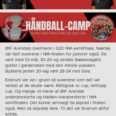
ØIF Arendals overmenn i G20 NM-semifinale, Nærbø,
var helt suverene i NM-finalen for juniorer også. De
vant med 10-mål, 30-20 og sendte Bækkelagets
gutter i garderoben med den minste pokalen.
Byåsens jenter 20-lag vant 28-24 mot Sola.
Elverum var vel i grunn så suverene som det var
ventet at de skulle være. Riktignok er cup, nettopp
cup. Og mange vil mene at ØIF Arendal
underpresterte og Halden overpresterte i NM-
semifinalen. Det kunne selvsagt ha skjedd i finalen
også. Men så skjedde ikke. Til det var Elverum altfor
solide.