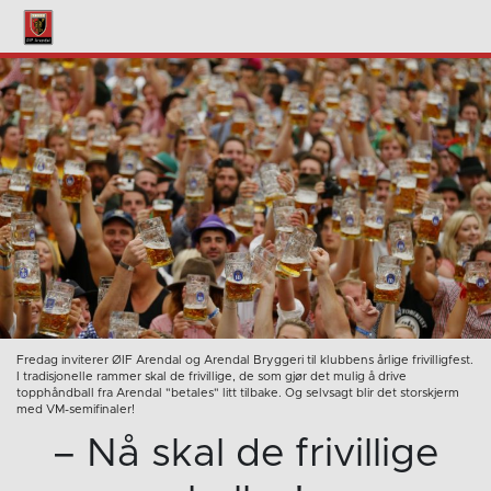
Fredag inviterer ØIF Arendal og Arendal Bryggeri til klubbens årlige frivilligfest.
I tradisjonelle rammer skal de frivillige, de som gjør det mulig å drive
topphåndball fra Arendal "betales" litt tilbake. Og selvsagt blir det storskjerm
med VM-semifinaler!
– Nå skal de frivillige