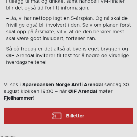
I tillegg til mat og drikke, samt håndball VM-finaler
blir det også tid for litt informasjon.
– Ja, vi har nettopp lagt en 5-årsplan. Og nå skal de
frivillige også bli involvert i den. Selv om planen først
skal opp på årsmøte, vil vi at de den berører mest
skal være godt inkludert, forteller han.
Så på fredag er det altså at byens eget bryggeri og
ØIF Arendal inviterer til fest for å hedre de virkelige
hverdagsheltene!
Vi ses i
Sparebanken Norge Amfi Arendal
søndag 30.
august
klokken 19:00
– når
ØIF Arendal
møter
Fjellhammer
!
Billetter