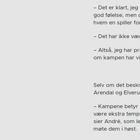
– Det er klart, j
god følelse, men d
hvem en spiller fo
– Det har ikke væ
– Altså, jeg har 
om kampen har vi 
Selv om det besk
Arendal og Elver
– Kampene betyr m
være ekstra tempe
sier André, som le
møte dem i høst.