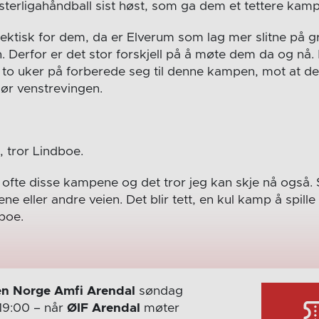
sterligahåndball sist høst, som ga dem et tettere ka
ektisk for dem, da er Elverum som lag mer slitne på g
 Derfor er det stor forskjell på å møte dem da og nå.
tt to uker på forberede seg til denne kampen, mot at de 
jør venstrevingen.
, tror Lindboe.
 ofte disse kampene og det tror jeg kan skje nå også. 
ne eller andre veien. Det blir tett, en kul kamp å spille i
boe.
n Norge Amfi Arendal
søndag
19:00
– når
ØIF Arendal
møter