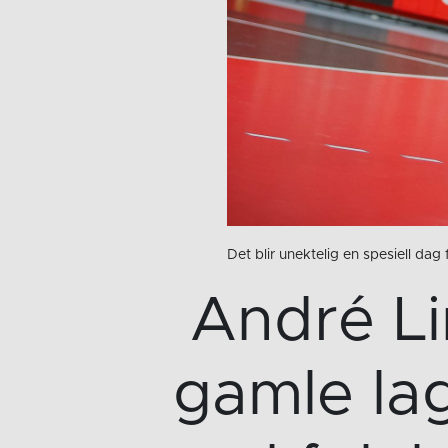
Det blir unektelig en spesiell d
André L
gamle la