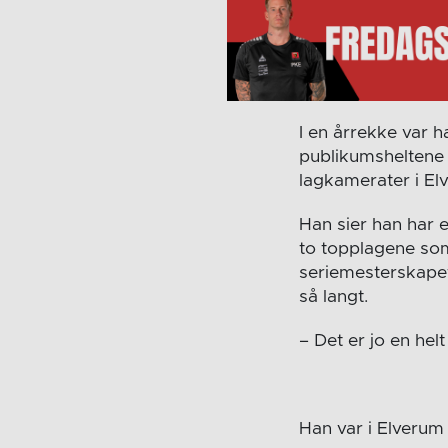
I en årrekke var 
publikumsheltene
lagkamerater i El
Han sier han har 
to topplagene so
seriemesterskapet
så langt.
– Det er jo en hel
Han var i Elverum 