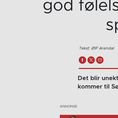
god følels
s
Tekst: ØIF Arendal
Det blir unek
kommer til S