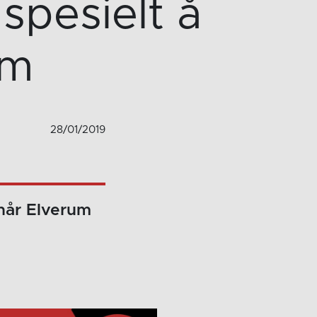
 spesielt å
um
28/01/2019
 når Elverum