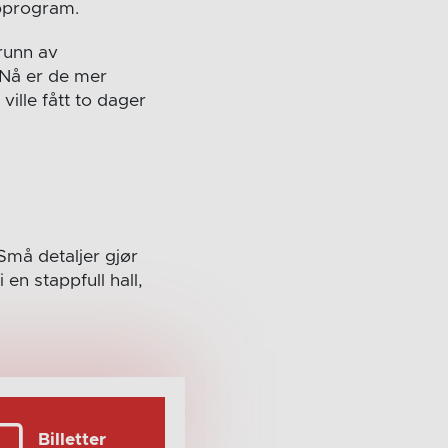
mpprogram.
runn av
 Nå er de mer
ville fått to dager
Små detaljer gjør
 en stappfull hall,
Billetter