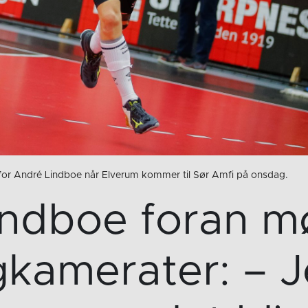
ag for André Lindboe når Elverum kommer til Sør Amfi på onsdag.
indboe foran m
gkamerater: – J