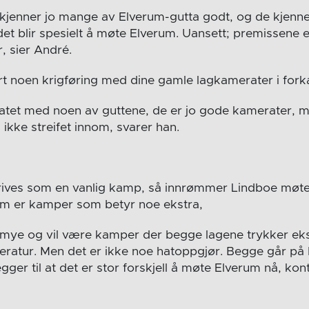
eg kjenner jo mange av Elverum-gutta godt, og de kjenn
et blir spesielt å møte Elverum. Uansett; premissene er
r, sier André.
rt noen krigføring med dine gamle lagkamerater i fork
pratet med noen av guttene, de er jo gode kamerater, m
ikke streifet innom, svarer han.
rives som en vanlig kamp, så innrømmer Lindboe møt
um er kamper som betyr noe ekstra,
ye og vil være kamper der begge lagene trykker ekstra
ratur. Men det er ikke noe hatoppgjør. Begge går på 
gger til at det er stor forskjell å møte Elverum nå, kont