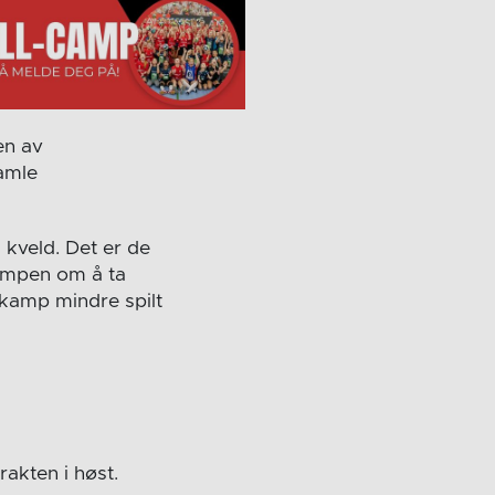
en av
amle
 kveld. Det er de
kampen om å ta
 kamp mindre spilt
rakten i høst.