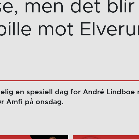
e, men det blir
pille mot Elver
telig en spesiell dag for André Lindboe
ør Amfi på onsdag.