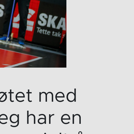
øtet med
eg har en