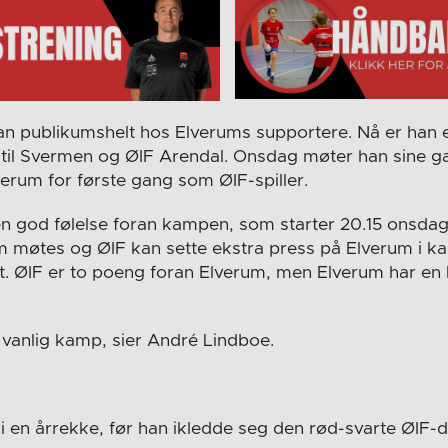
han publikumshelt hos Elverums supportere. Nå er han 
 til Svermen og ØIF Arendal. Onsdag møter han sine g
verum for første gang som ØIF-spiller.
en god følelse foran kampen, som starter 20.15 onsdag
m møtes og ØIF kan sette ekstra press på Elverum i 
. ØIF er to poeng foran Elverum, men Elverum har en
t vanlig kamp, sier André Lindboe.
i en årrekke, før han ikledde seg den rød-svarte ØIF-d