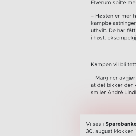
Elverum spilte me
– Høsten er mer h
kampbelastningen.
uthvilt. De har få
i høst, eksempelg
Kampen vil bli tett
– Marginer avgjør
at det bikker den e
smiler André Lind
Vi ses i
Sparebanke
30. august
klokken 