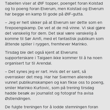
Tabellen viser at ØIF topper, poenget foran Kolstad
og to poeng foran Elverum, men Kolstad og Elverum
har begge en kamp til gode på ØIF-gutta.
– Jeg er helt sikker på at Elverum ser dette som en
firepoengskamp. De vet at de må vinne. Vi skal gjøre
det vanskelig for dem. Det skal være vanskelig å
komme til Sør Amfi, med et fantastisk publikum som
åttende spiller i ryggen, fremhever Marinko.
Tirsdag ble det også kjent at Elverums
supporterskare i Taigaen ikke kommer til å ha noen
organisert tur til Arendal.
– Det synes jeg er rart. Hvis det er sant, så
overrasker det meg. Har har Svermen allerede
vunnet publikumskampen og kan fikse oss to poeng,
smiler Marinko Kurtovic, som på trening tirsdag
hadde besøk av journalist og fotograf fra avisa
Østlendingen.
De fulgte treningen for å lodde stemningen foran