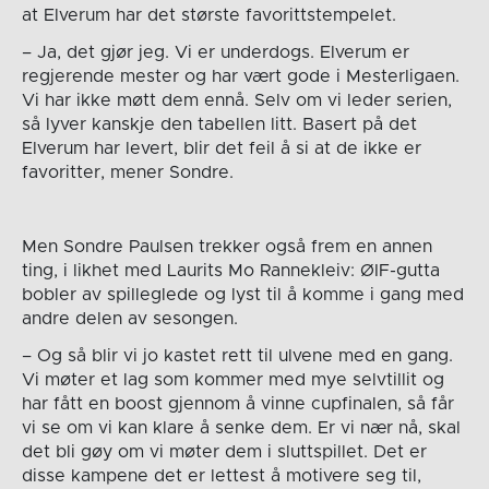
at Elverum har det største favorittstempelet.
– Ja, det gjør jeg. Vi er underdogs. Elverum er
regjerende mester og har vært gode i Mesterligaen.
Vi har ikke møtt dem ennå. Selv om vi leder serien,
så lyver kanskje den tabellen litt. Basert på det
Elverum har levert, blir det feil å si at de ikke er
favoritter, mener Sondre.
Men Sondre Paulsen trekker også frem en annen
ting, i likhet med Laurits Mo Rannekleiv: ØIF-gutta
bobler av spilleglede og lyst til å komme i gang med
andre delen av sesongen.
– Og så blir vi jo kastet rett til ulvene med en gang.
Vi møter et lag som kommer med mye selvtillit og
har fått en boost gjennom å vinne cupfinalen, så får
vi se om vi kan klare å senke dem. Er vi nær nå, skal
det bli gøy om vi møter dem i sluttspillet. Det er
disse kampene det er lettest å motivere seg til,