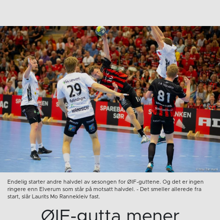
Endelig starter andre halvdel av sesongen for ØIF-guttene. Og det er ingen
ringere enn Elverum som står på motsatt halvdel. - Det smeller allerede fra
start, slår Laurits Mo Rannekleiv fast.
ØIF-gutta mener