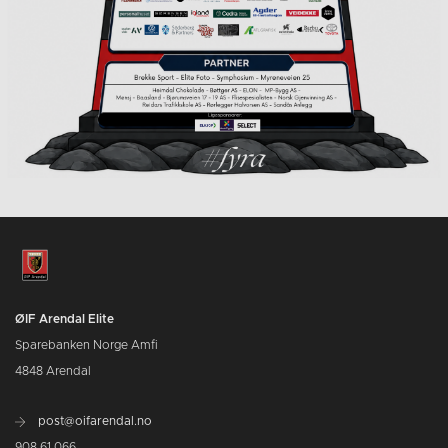
ØIF Arendal Elite
Sparebanken Norge Amfi
4848 Arendal
post@oifarendal.no
908 61 066