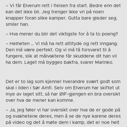
– Vi får Elverum rett i fleisen fra start. Bedre enn det
kan det ikke bli. Jeg trenger ikke vri på noen
knapper foran slike kamper. Gutta bare gleder seg,
smiler han.
– Hva mener du blir det viktigste for å ta to poeng?
– Helheten … Vi må ha rett attityde og rett inngang.
Den må være perfekt. Og vi må få forsvaret til å
fungere, slik at målvaktene får skuddene dit han vil
ha dem. Laget må bygges bakfra, svarer Marinko.
Det er to lag som kjenner hverandre svært godt som
skal i ilden i Sør Amfi. Selv om Elverum har skiftet ut
mye av laget sitt, så har ØIF-gjengen en bra oversikt
over hva de mener kan komme.
– Ja, jeg føler vi har oversikt over hva de er gode på
og svakhetene deres, men å se de nye karene deres
på video og det å møte dem i kamp, det er noe helt