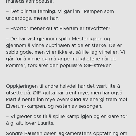
måneds kamppause.
– Det blir full tenning. Vi går inn i kampen som
underdogs, mener han.
– Hvorfor mener du at Elverum er favoritter?
– De har vist gjennom spill i Mesterligaen og
gjennom å vinne cupfinalen at de er sterke. De er
sabla gode, men vi er ikke et så ille lag vi heller. Vi
går for å vinne og må gripe mulighetene når de
kommer, forklarer den populære ØIF-streken.
Oppkjøringen til andre halvdel har det vært lite å
utsette på. ØIF-gutta har trent mye, men har også
klart å hente inn mye overskudd av energi frem mot
Elverum-kampen, og resten av sesongen.
– Vi gleder oss til å spille kamp igjen og er klare for
å gi alt, lover Laurits.
Sondre Paulsen deler lagkameratens oppfatning om