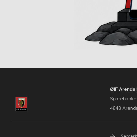
ØIF Arendal 
Sparebanke
4848 Arenda
Samarb