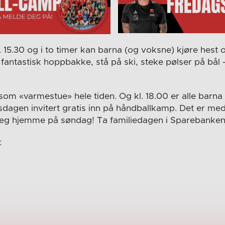
l. 15.30 og i to timer kan barna (og voksne) kjøre hest o
fantastisk hoppbakke, stå på ski, steke pølser på bål –
som «varmestue» hele tiden. Og kl. 18.00 er alle bar
etsdagen invitert gratis inn på håndballkamp. Det er me
 seg hjemme på søndag! Ta familiedagen i Sparebanken
: