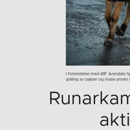
I forbindelse med ØIF Arendals 
grilling av pølser og mase annen
Runarkam
akt