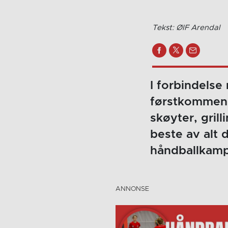
Tekst: ØIF Arendal
I forbindels
førstkommende
skøyter, gril
beste av alt 
håndballkam