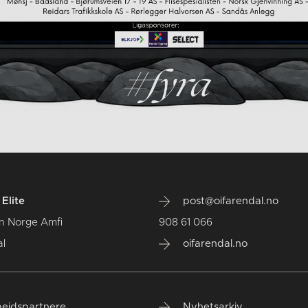
Elite
post@oifarendal.no
n Norge Amfi
908 61 066
l
oifarendal.no
eidspartnere
Nyhetsarkiv