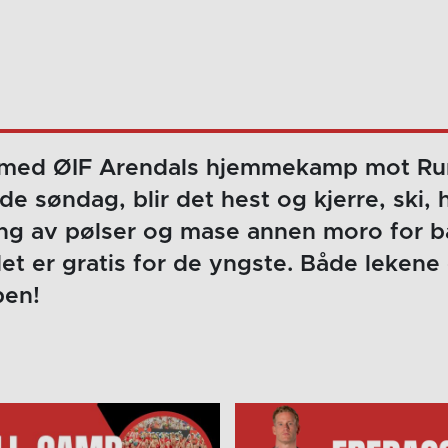
e med ØIF Arendals hjemmekamp mot Ru
 søndag, blir det hest og kjerre, ski,
ling av pølser og mase annen moro for b
det er gratis for de yngste. Både lekene
pen!