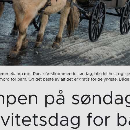
hjemmekamp mot Runar førstkommende søndag, blir det hest og kjer
 moro for barn. Og det beste av alt det er gratis for de yngste. Bå
pen på søndag:
ivitetsdag for b