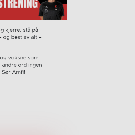
g kjerre, stå på
 og best av alt –
na og voksne som
d andre ord ingen
 Sør Amfi!