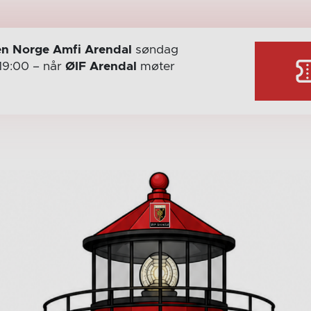
n Norge Amfi Arendal
søndag
19:00
– når
ØIF Arendal
møter