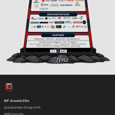
ØIF Arendal Elite
Sparebanken Norge Amfi
4848 Arendal