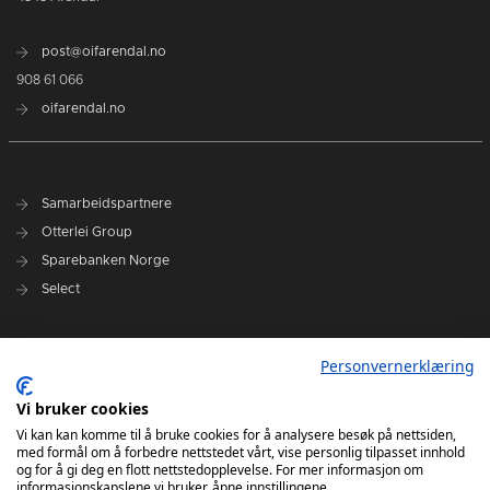
post@oifarendal.no
908 61 066
oifarendal.no
Samarbeidspartnere
Otterlei Group
Sparebanken Norge
Select
Nyhetsarkiv
Personvernerklæring
Terminliste
Spillerstall
Vi bruker cookies
Administrasjon
Vi kan kan komme til å bruke cookies for å analysere besøk på nettsiden,
med formål om å forbedre nettstedet vårt, vise personlig tilpasset innhold
Styret
og for å gi deg en flott nettstedopplevelse. For mer informasjon om
informasjonskapslene vi bruker, åpne innstillingene.