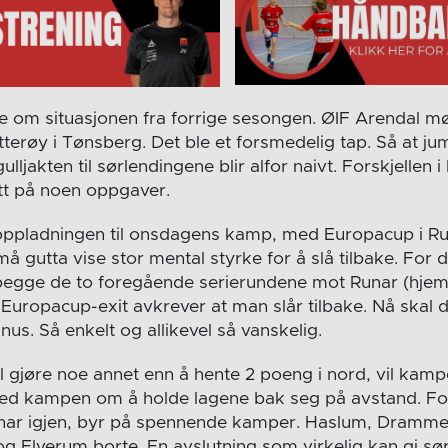
e om situasjonen fra forrige sesongen. ØIF Arendal m
terøy i Tønsberg. Det ble et forsmedelig tap. Så at ju
gulljakten til sørlendingene blir alfor naivt. Forskjellen i 
lett på noen oppgaver.
ppladningen til onsdagens kamp, med Europacup i Ru
å gutta vise stor mental styrke for å slå tilbake. For 
i begge de to foregående serierundene mot Runar (hj
til Europacup-exit avkrever at man slår tilbake. Nå skal 
nus. Så enkelt og allikevel så vanskelig.
l gjøre noe annet enn å hente 2 poeng i nord, vil kamp
med kampen om å holde lagene bak seg på avstand. F
har igjen, byr på spennende kamper. Haslum, Dramm
g Elverum borte. En avslutning som virkelig kan gi sø