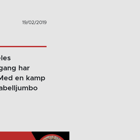
19/02/2019
eles
 gang har
 Med en kamp
tabelljumbo