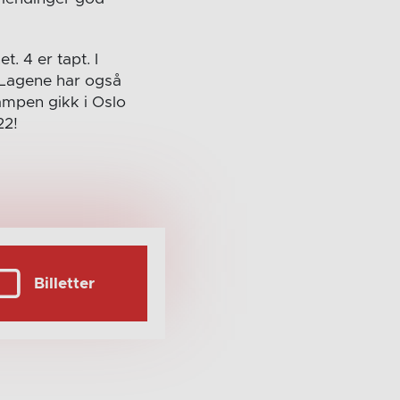
. 4 er tapt. I
. Lagene har også
mpen gikk i Oslo
22!
Billetter