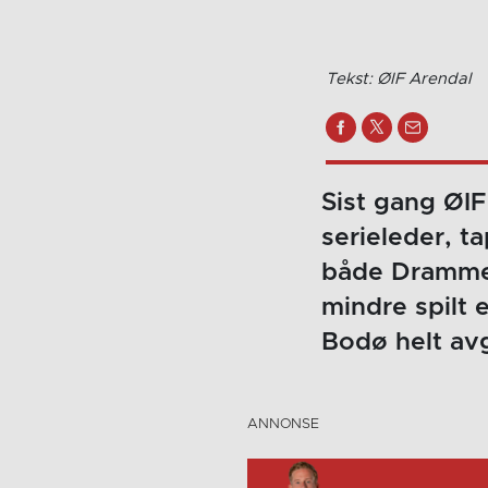
Tekst: ØIF Arendal
Sist gang ØIF
serieleder, t
både Drammen
mindre spilt 
Bodø helt av