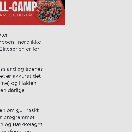
øter
mboen i nord ikke
Eliteserien er for
ssland og tidenes
det er akkurat det
emme) og Halden
den dårlige
en om gull raskt
or programmet
en og Bækkelaget
rlendinger god