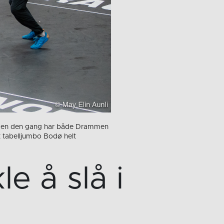
. Siden den gang har både Drammen
t tabelljumbo Bodø helt
e å slå i