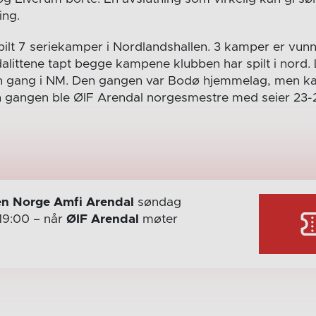
ing.
ilt 7 seriekamper i Nordlandshallen. 3 kamper er vunnet
ndalittene tapt begge kampene klubben har spilt i nord
n gang i NM. Den gangen var Bodø hjemmelag, men ka
 gangen ble ØIF Arendal norgesmestre med seier 23-
n Norge Amfi Arendal
søndag
19:00
– når
ØIF Arendal
møter