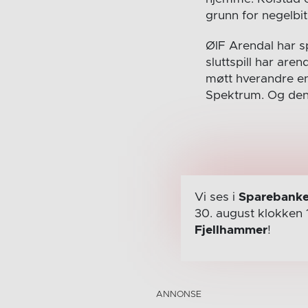
grunn for negelbit
ØIF Arendal har sp
sluttspill har are
møtt hverandre e
Spektrum. Og den
Vi ses i
Sparebanke
30. august
klokken 
Fjellhammer
!