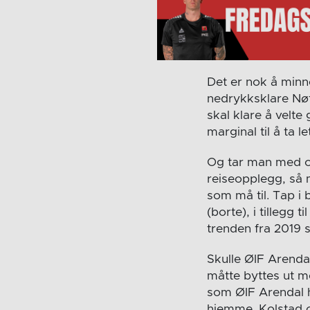
Det er nok å minn
nedrykksklare Nøt
skal klare å velte 
marginal til å ta 
Og tar man med o
reiseopplegg, så m
som må til. Tap 
(borte), i tillegg 
trenden fra 2019 s
Skulle ØIF Arenda
måtte byttes ut 
som ØIF Arendal 
hjemme. Kolstad o