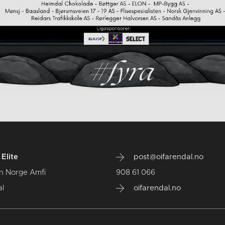
Elite
post@oifarendal.no
n Norge Amfi
908 61 066
l
oifarendal.no