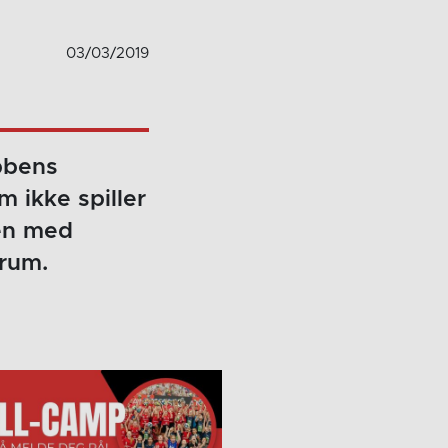
03/03/2019
bbens
 ikke spiller
en med
rum.