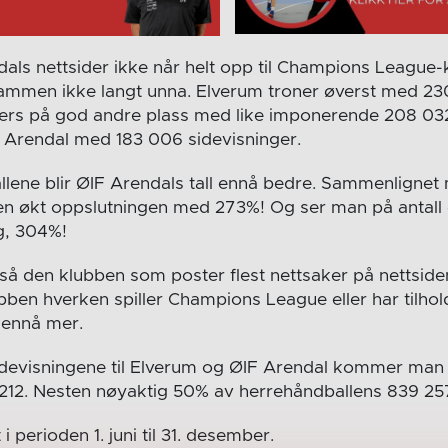
als nettsider ikke når helt opp til Champions League
jammen ikke langt unna. Elverum troner øverst med 2
pers på god andre plass med like imponerende 208 032
 Arendal med 183 006 sidevisninger.
allene blir ØIF Arendals tall ennå bedre. Sammenlignet
n økt oppslutningen med 273%! Og ser man på antall 
g, 304%!
så den klubben som poster flest nettsaker på nettsiden
bben hverken spiller Champions League eller har tilhold
 ennå mer.
evisningene til Elverum og ØIF Arendal kommer man 
12. Nesten nøyaktig 50% av herrehåndballens 839 257
i perioden 1. juni til 31. desember.