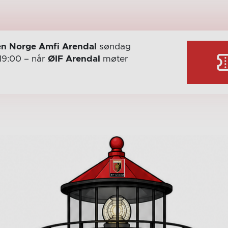
n Norge Amfi Arendal
søndag
19:00
– når
ØIF Arendal
møter