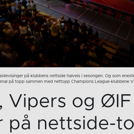
sidevisinger på klubbens nettside halveis i sesongen. Og som eneste
renal på topp sammen med nettopp Champions League-klubbene Vi
, Vipers og ØIF
r på nettside-t