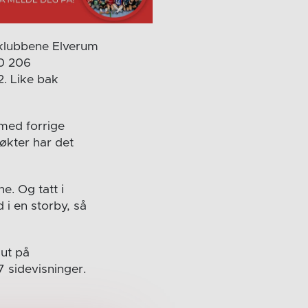
-klubbene Elverum
30 206
. Like bak
 med forrige
økter har det
e. Og tatt i
 i en storby, så
ut på
 sidevisninger.