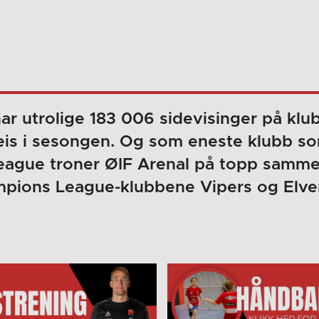
ar utrolige 183 006 sidevisinger på klu
eis i sesongen. Og som eneste klubb som
ague troner ØIF Arenal på topp samm
pions League-klubbene Vipers og Elve