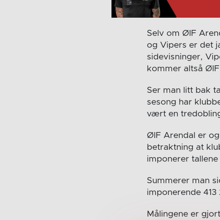
Selv om ØIF Arend
og Vipers er det 
sidevisninger, Vi
kommer altså ØIF
Ser man litt bak t
sesong har klubbe
vært en tredoblin
ØIF Arendal er og
betraktning at klu
imponerer tallene
Summerer man sid
imponerende 413 2
Målingene er gjort 