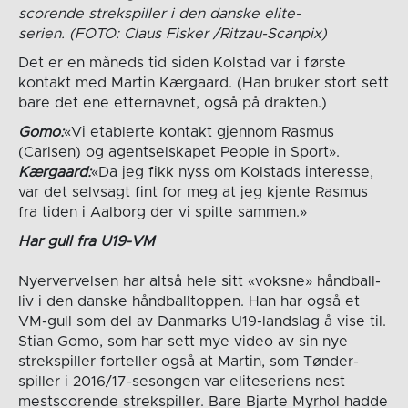
scorende strekspiller i den danske elite-
serien. (FOTO: Claus Fisker /Ritzau-Scanpix)
Det er en måneds tid siden Kolstad var i første
kontakt med Martin Kærgaard. (Han bruker stort sett
bare det ene etternavnet, også på drakten.)
Gomo:
«Vi etablerte kontakt gjennom Rasmus
(Carlsen) og agentselskapet People in Sport».
Kærgaard:
«Da jeg fikk nyss om Kolstads interesse,
var det selvsagt fint for meg at jeg kjente Rasmus
fra tiden i Aalborg der vi spilte sammen.»
Har gull fra U19-VM
Nyervervelsen har altså hele sitt «voksne» håndball-
liv i den danske håndballtoppen. Han har også et
VM-gull som del av Danmarks U19-landslag å vise til.
Stian Gomo, som har sett mye video av sin nye
strekspiller forteller også at Martin, som Tønder-
spiller i 2016/17-sesongen var eliteseriens nest
mestscorende strekspiller. Bare Bjarte Myrhol hadde