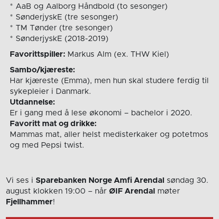
* AaB og Aalborg Håndbold (to sesonger)
* SønderjyskE (tre sesonger)
* TM Tønder (tre sesonger)
* SønderjyskE (2018-2019)
Favorittspiller:
Markus Alm (ex. THW Kiel)
Sambo/kjæreste:
Har kjæreste (Emma), men hun skal studere ferdig til
sykepleier i Danmark.
Utdannelse:
Er i gang med å lese økonomi – bachelor i 2020.
Favoritt mat og drikke:
Mammas mat, aller helst medisterkaker og potetmos
og med Pepsi twist.
Vi ses i
Sparebanken Norge Amfi Arendal
søndag 30.
august
klokken 19:00
– når
ØIF Arendal
møter
Fjellhammer
!