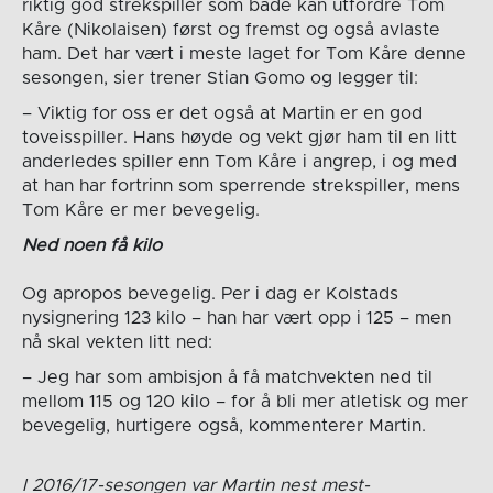
riktig god strekspiller som både kan utfordre Tom
Kåre (Nikolaisen) først og fremst og også avlaste
ham. Det har vært i meste laget for Tom Kåre denne
sesongen, sier trener Stian Gomo og legger til:
– Viktig for oss er det også at Martin er en god
toveisspiller. Hans høyde og vekt gjør ham til en litt
anderledes spiller enn Tom Kåre i angrep, i og med
at han har fortrinn som sperrende strekspiller, mens
Tom Kåre er mer bevegelig.
Ned noen få kilo
Og apropos bevegelig. Per i dag er Kolstads
nysignering 123 kilo – han har vært opp i 125 – men
nå skal vekten litt ned:
– Jeg har som ambisjon å få matchvekten ned til
mellom 115 og 120 kilo – for å bli mer atletisk og mer
bevegelig, hurtigere også, kommenterer Martin.
I 2016/17-sesongen var Martin nest mest-