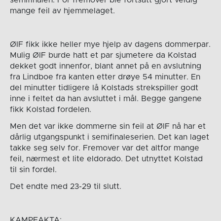
semifinalen. For fremover ble fortsatt gjort veldig
mange feil av hjemmelaget.
ØIF fikk ikke heller mye hjelp av dagens dommerpar.
Mulig ØIF burde hatt et par sjumetere da Kolstad
dekket godt innenfor, blant annet på en avslutning
fra Lindboe fra kanten etter drøye 54 minutter. En
del minutter tidligere lå Kolstads strekspiller godt
inne i feltet da han avsluttet i mål. Begge gangene
fikk Kolstad fordelen.
Men det var ikke dommerne sin feil at ØIF nå har et
dårlig utgangspunkt i semifinaleserien. Det kan laget
takke seg selv for. Fremover var det altfor mange
feil, nærmest et lite eldorado. Det utnyttet Kolstad
til sin fordel.
Det endte med 23-29 til slutt.
KAMPFAKTA: