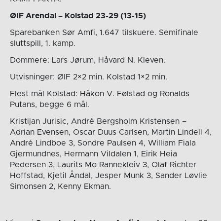
ØIF Arendal – Kolstad 23-29 (13-15)
Sparebanken Sør Amfi, 1.647 tilskuere. Semifinale
sluttspill, 1. kamp.
Dommere: Lars Jørum, Håvard N. Kleven.
Utvisninger: ØIF 2×2 min. Kolstad 1×2 min.
Flest mål Kolstad: Håkon V. Følstad og Ronalds
Putans, begge 6 mål.
Kristijan Jurisic, André Bergsholm Kristensen –
Adrian Evensen, Oscar Duus Carlsen, Martin Lindell 4,
André Lindboe 3, Sondre Paulsen 4, William Fiala
Gjermundnes, Hermann Vildalen 1, Eirik Heia
Pedersen 3, Laurits Mo Rannekleiv 3, Olaf Richter
Hoffstad, Kjetil Åndal, Jesper Munk 3, Sander Løvlie
Simonsen 2, Kenny Ekman.