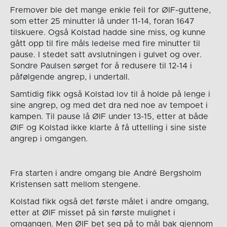
Fremover ble det mange enkle feil for ØIF-guttene,
som etter 25 minutter lå under 11-14, foran 1647
tilskuere. Også Kolstad hadde sine miss, og kunne
gått opp til fire måls ledelse med fire minutter til
pause. I stedet satt avslutningen i gulvet og over.
Sondre Paulsen sørget for å redusere til 12-14 i
påfølgende angrep, i undertall.
Samtidig fikk også Kolstad lov til å holde på lenge i
sine angrep, og med det dra ned noe av tempoet i
kampen. Til pause lå ØIF under 13-15, etter at både
ØIF og Kolstad ikke klarte å få uttelling i sine siste
angrep i omgangen.
Fra starten i andre omgang ble André Bergsholm
Kristensen satt mellom stengene.
Kolstad fikk også det første målet i andre omgang,
etter at ØIF misset på sin første mulighet i
omgangen. Men ØIF bet seg på to mål bak gjennom