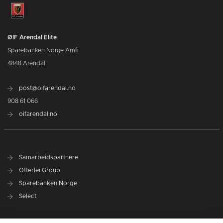
ØIF Arendal Elite
Sparebanken Norge Amfi
4848 Arendal
post@oifarendal.no
908 61 066
oifarendal.no
Samarbeidspartnere
Otterlei Group
Sparebanken Norge
Select
Nyhetsarkiv