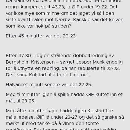
Da Marinko Kurtovic la inn time out-kortet for andre
gang i kampen, spilt 43.23, lå ØIF under 19-22. Det
var ikke mye som minne om det laget vi så i den
siste kvartfinalen mot Nærbø. Kanskje var det kniven
som ikke var nok på strupen?
Etter 45 minutter var det 20-23.
Etter 47.30 – og en strålende dobbeltredning av
Bergsholm Kristensen – sørget Jesper Munk endelig
for å utnytte en redning, da han reduserte til 22-23.
Det tvang Kolstad til å ta en time out.
Halvannet minutt senere var det 22-25.
Med ti minutter igjen å spille hadde ØIF kuttet inn et
mål, til 23-25.
Med åtte minutter igjen hadde igjen Kolstad fire
måls ledelse. ØIF lå under 23-27 og det så ganske så
mørkt ut med tanke på å vinne den første