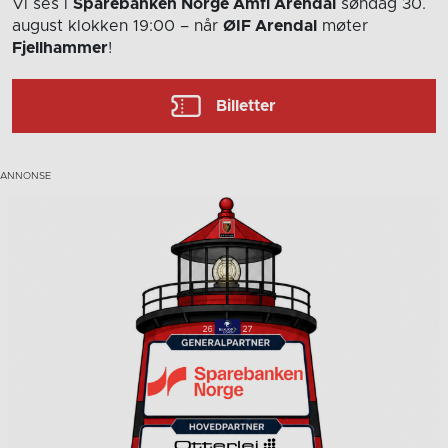
Vi ses i
Sparebanken Norge Amfi Arendal
søndag 30.
august
klokken 19:00
– når
ØIF Arendal
møter
Fjellhammer
!
Billetter