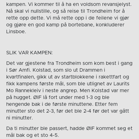
kampen. Vi kommer til å ha en voldsom revansjelyst.
Nå skal vi nullstille, og så reise til Trondheim for å
rette opp dette. Vi må rette opp i de feilene vi gjør
og gjøre en god kamp på bortebane, konkluderer
Linsboe.
SLIK VAR KAMPEN:
Det var gjestene fra Trondheim som kom best i gang
i Sør Amfi. Kolstad, som slo ut Drammen i
kvartfinalen, gikk ut av startblokkene i rakettfart og
fikk kampens første mål, som ble utlignet av Laurits
Mo Rannekleiv i neste angrep. Men Kolstad var mer
på hugget. ØIF lå fort under med 1-3 og ble
hengende bak i de første minuttene. Etter fem
minutter sto det 2-3, før det ble 2-4 før det var gått
ni minutter.
Da ti minutter ble passert, hadde ØIF kommet seg et
mål bak og et sto 4-5.