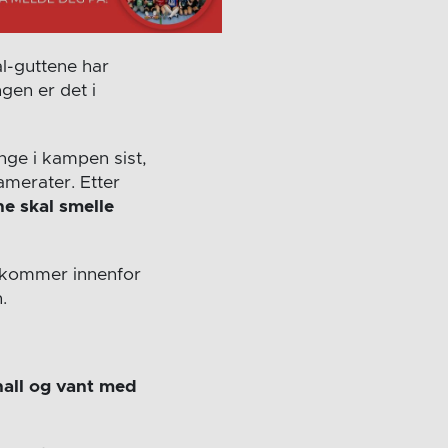
l-guttene har
gen er det i
nge i kampen sist,
amerater. Etter
ne skal smelle
om kommer innenfor
.
hall og vant med