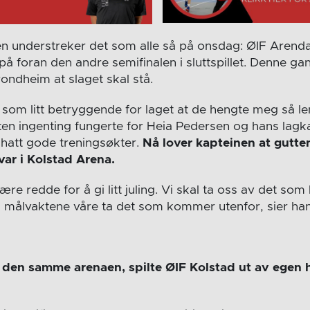
en understreker det som alle så på onsdag: ØIF Arenda
 foran den andre semifinalen i sluttspillet. Denne gan
ondheim at slaget skal stå.
 som litt betryggende for laget at de hengte meg så le
esten ingenting fungerte for Heia Pedersen og hans lagk
hatt gode treningsøkter.
Nå lover kapteinen at gutte
rsvar i Kolstad Arena.
være redde for å gi litt juling. Vi skal ta oss av det s
l målvaktene våre ta det som kommer utenfor, sier han
i den samme arenaen, spilte ØIF Kolstad ut av egen 
.