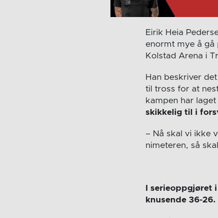
Eirik Heia Peders
enormt mye å gå på
Kolstad Arena i Tr
Han beskriver det
til tross for at n
kampen har laget 
skikkelig til i fo
– Nå skal vi ikke 
nimeteren, så ska
I serieoppgjøret 
knusende 36-26