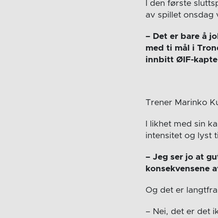
I den første slutt
av spillet onsdag
– Det er bare å j
med ti mål i Tron
innbitt ØIF-kapte
Trener Marinko Ku
I likhet med sin 
intensitet og lyst ti
– Jeg ser jo at g
konsekvensene av
Og det er langtfr
– Nei, det er det i