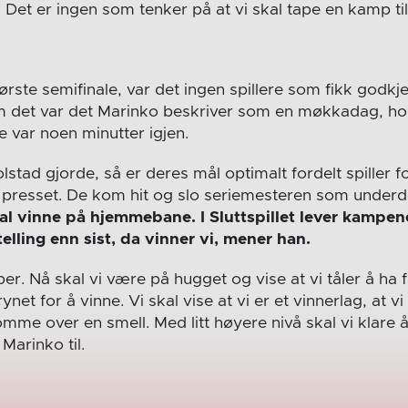
Det er ingen som tenker på at vi skal tape en kamp til,
rste semifinale, var det ingen spillere som fikk godkje
m det var det Marinko beskriver som en møkkadag, ho
re var noen minutter igjen.
lstad gjorde, så er deres mål optimalt fordelt spiller for
 presset. De kom hit og slo seriemesteren som under
al vinne på hjemmebane. I Sluttspillet lever kampene 
telling enn sist, da vinner vi, mener han.
r. Nå skal vi være på hugget og vise at vi tåler å ha f
ynet for å vinne. Vi skal vise at vi er et vinnerlag, at v
me over en smell. Med litt høyere nivå skal vi klare å u
Marinko til.