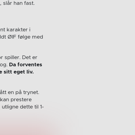
 slår han fast.
nt karakter i
ldt ØIF følge med
 spiller. Det er
dog.
Da forventes
sitt eget liv.
ått en på trynet.
i kan prestere
tligne dette til 1-