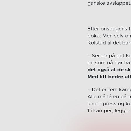
ganske avslappet. 
Etter onsdagens fø
boka. Men selv o
Kolstad til det ba
– Ser en på det Ko
de som nå bør ha
det også at de sk
Med litt bedre ut
– Det er fem kampe
Alle må få en på tr
under press og kom
1 i kamper, legger 