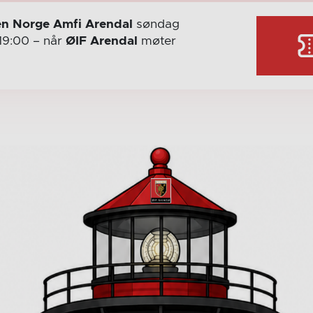
n Norge Amfi Arendal
søndag
19:00
– når
ØIF Arendal
møter