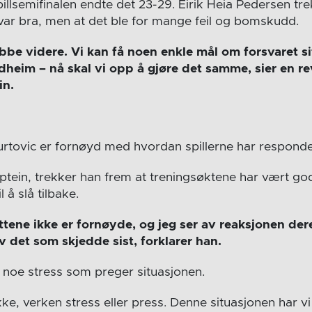
spillsemifinalen endte det 23-29. Eirik Heia Pedersen tr
 var bra, men at det ble for mange feil og bomskudd.
obbe videre. Vi kan få noen enkle mål om forsvaret sit
dheim – nå skal vi opp å gjøre det samme, sier en r
in.
rtovic er fornøyd med hvordan spillerne har responder
kaptein, trekker han frem at treningsøktene har vært g
l å slå tilbake.
uttene ikke er fornøyde, og jeg ser av reaksjonen dere
 det som skjedde sist, forklarer han.
a noe stress som preger situasjonen.
kke, verken stress eller press. Denne situasjonen har vi 