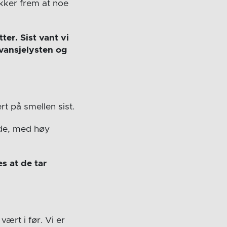
ekker frem at noe
ter. Sist vant vi
evansjelysten og
t på smellen sist.
ode, med høy
s at de tar
vært i før. Vi er