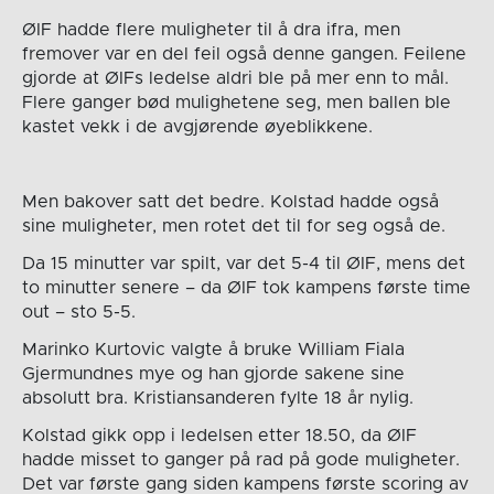
ØIF hadde flere muligheter til å dra ifra, men
fremover var en del feil også denne gangen. Feilene
gjorde at ØIFs ledelse aldri ble på mer enn to mål.
Flere ganger bød mulighetene seg, men ballen ble
kastet vekk i de avgjørende øyeblikkene.
Men bakover satt det bedre. Kolstad hadde også
sine muligheter, men rotet det til for seg også de.
Da 15 minutter var spilt, var det 5-4 til ØIF, mens det
to minutter senere – da ØIF tok kampens første time
out – sto 5-5.
Marinko Kurtovic valgte å bruke William Fiala
Gjermundnes mye og han gjorde sakene sine
absolutt bra. Kristiansanderen fylte 18 år nylig.
Kolstad gikk opp i ledelsen etter 18.50, da ØIF
hadde misset to ganger på rad på gode muligheter.
Det var første gang siden kampens første scoring av