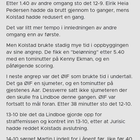
Etter 1.40 av andre omgang sto det 12-9. Eirik Heia
Pedersen hadde da brutt gjennom to ganger, mens
Kolstad hadde redusert en gang.
Det var litt mer tempo i innledningen av andre
omgang enn av første.
Men Kolstad brukte stadig mye tid i oppbyggingen
av sine angrep. De fikk en ”belønning” etter 5.40
med en tominutter på Kenny Ekman, og en
påfølgende scoring.
I neste angrep var det ØIF som brukte tid i undertall.
Det ga ØIF en sjumeter, og en tominutter på
gjestenes Aar. Dessverre satt ikke sjumeteren der
den skulle fra Lindboe denne gangen. ØIF var
fortsatt to mål foran. Etter 38 minutter sto det 12-10.
13-10 ble det da Lindboe gjorde opp for
straffemissen og kontret inn 13-10, etter at Jurisic
hadde reddet Kolstads avslutning.
14-10 sørget Martin Lindell for i åpent før, like før 40