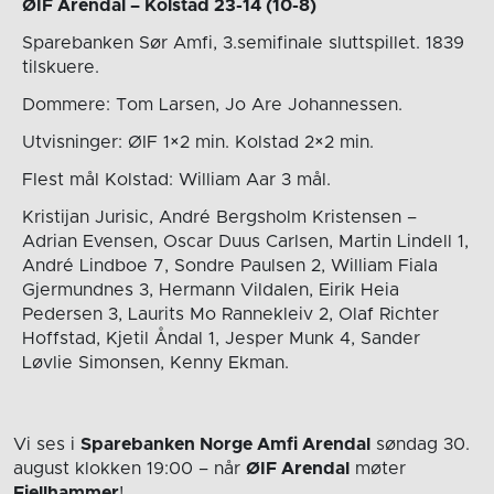
ØIF Arendal – Kolstad 23-14 (10-8)
Sparebanken Sør Amfi, 3.semifinale sluttspillet. 1839
tilskuere.
Dommere: Tom Larsen, Jo Are Johannessen.
Utvisninger: ØIF 1×2 min. Kolstad 2×2 min.
Flest mål Kolstad: William Aar 3 mål.
Kristijan Jurisic, André Bergsholm Kristensen –
Adrian Evensen, Oscar Duus Carlsen, Martin Lindell 1,
André Lindboe 7, Sondre Paulsen 2, William Fiala
Gjermundnes 3, Hermann Vildalen, Eirik Heia
Pedersen 3, Laurits Mo Rannekleiv 2, Olaf Richter
Hoffstad, Kjetil Åndal 1, Jesper Munk 4, Sander
Løvlie Simonsen, Kenny Ekman.
Vi ses i
Sparebanken Norge Amfi Arendal
søndag 30.
august
klokken 19:00
– når
ØIF Arendal
møter
Fjellhammer
!