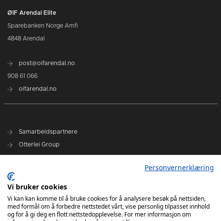
ØIF Arendal Elite
Sparebanken Norge Amfi
4848 Arendal
post@oifarendal.no
908 61 066
oifarendal.no
Samarbeidspartnere
Otterlei Group
Sparebanken Norge
Personvernerklæring
Select
Vi bruker cookies
Nyhetsarkiv
Vi kan kan komme til å bruke cookies for å analysere besøk på nettsiden,
med formål om å forbedre nettstedet vårt, vise personlig tilpasset innhold
Terminliste
og for å gi deg en flott nettstedopplevelse. For mer informasjon om
Spillerstall