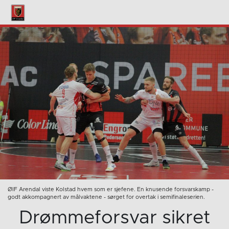
ØIF Arendal viste Kolstad hvem som er sjefene. En knusende forsvarskamp -
godt akkompagnert av målvaktene - sørget for overtak i semifinaleserien.
Drømmeforsvar sikret