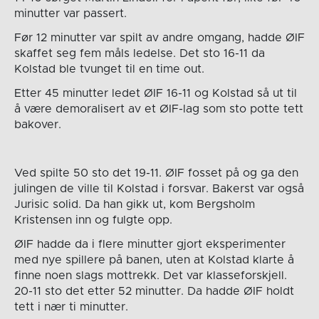
minutter var passert.
Før 12 minutter var spilt av andre omgang, hadde ØIF
skaffet seg fem måls ledelse. Det sto 16-11 da
Kolstad ble tvunget til en time out.
Etter 45 minutter ledet ØIF 16-11 og Kolstad så ut til
å være demoralisert av et ØIF-lag som sto potte tett
bakover.
Ved spilte 50 sto det 19-11. ØIF fosset på og ga den
julingen de ville til Kolstad i forsvar. Bakerst var også
Jurisic solid. Da han gikk ut, kom Bergsholm
Kristensen inn og fulgte opp.
ØIF hadde da i flere minutter gjort eksperimenter
med nye spillere på banen, uten at Kolstad klarte å
finne noen slags mottrekk. Det var klasseforskjell.
20-11 sto det etter 52 minutter. Da hadde ØIF holdt
tett i nær ti minutter.