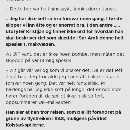
– Dette her var helt sinnssykt, konkluderer Jurisic.
– Jeg har ikke sett så bra forsvar noen gang. I første
slipper vi inn åtte og er enormt bra. I den andre ….,
utbryter Kristijan og finner ikke ord for hvordan han
skal beskriver det som skjedde i Sør Amfi denne helt
spesiell 1. maikvelden.
At ØIF vant, det er ikke noen bombe, men måten det
skjedde på var utrolig spesiell.
– Alt går vår vei og som vi ønsker det. Da er det lett
å stå bak. Jeg tror aldri jeg har stått bak et så godt
forsvar noen gang. Det var helt fantastisk. 14
baklengs har jeg ikke sett på lenge, det er noe som
hører fortiden til, da spillet ikke gikk så fort,
oppsummerer ØIF-målvakten.
Han sier at han tror reisen, som ble litt forandret på
grunn av flystreiken i SAS, muligens påvirket
Kolstad-spillerne.