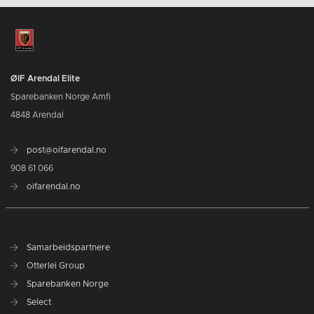
ØIF Arendal Elite
Sparebanken Norge Amfi
4848 Arendal
post@oifarendal.no
908 61 066
oifarendal.no
Samarbeidspartnere
Otterlei Group
Sparebanken Norge
Select