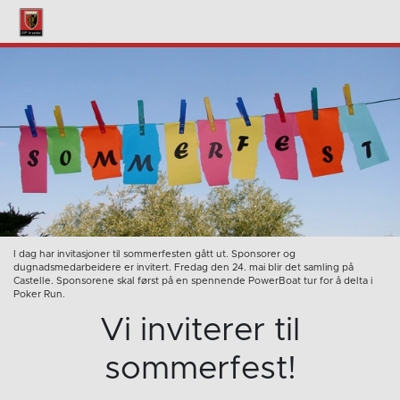
I dag har invitasjoner til sommerfesten gått ut. Sponsorer og
dugnadsmedarbeidere er invitert. Fredag den 24. mai blir det samling på
Castelle. Sponsorene skal først på en spennende PowerBoat tur for å delta i
Poker Run.
Vi inviterer til
sommerfest!