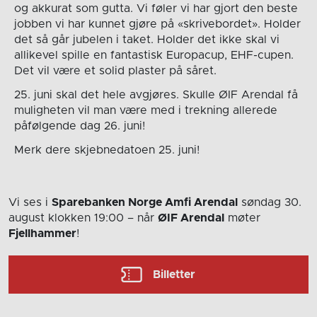
og akkurat som gutta. Vi føler vi har gjort den beste
jobben vi har kunnet gjøre på «skrivebordet». Holder
det så går jubelen i taket. Holder det ikke skal vi
allikevel spille en fantastisk Europacup, EHF-cupen.
Det vil være et solid plaster på såret.
25. juni skal det hele avgjøres. Skulle ØIF Arendal få
muligheten vil man være med i trekning allerede
påfølgende dag 26. juni!
Merk dere skjebnedatoen 25. juni!
Vi ses i
Sparebanken Norge Amfi Arendal
søndag 30.
august
klokken 19:00
– når
ØIF Arendal
møter
Fjellhammer
!
Billetter