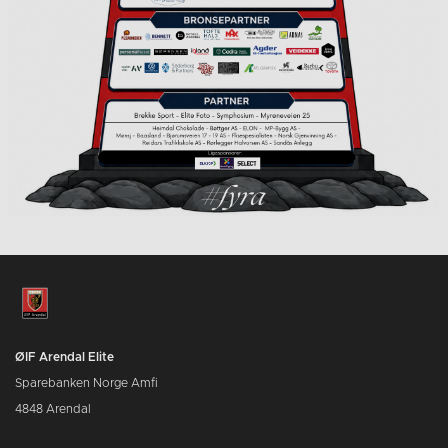
ØIF Arendal Elite
Sparebanken Norge Amfi
4848 Arendal