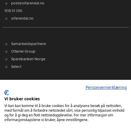
post@oifarendal.no
908 61 066
oifarendal.no
Samarbeidspartnere
Otterlei Group
Sparebanken Norge
Select
Nyhetsarkiv
Personvernerklæring
Terminliste
Spillerstall
Vi bruker cookies
Administrasjon
Vi kan kan komme til å bruke cookies for å analysere besøk på nettsiden,
med formål om å forbedre nettstedet vårt, vise personlig tilpasset innhold
Styret
og for å gi deg en flott nettstedopplevelse. For mer informasjon om
informasjonskapslene vi bruker, åpne innstillingene.