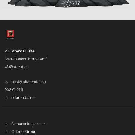
ØIF Arendal Elite
Sparebanken Norge Amfi
4848 Arendal
post@oifarendal.no
908 61 066
oifarendal.no
Samarbeidspartnere
Otterlei Group