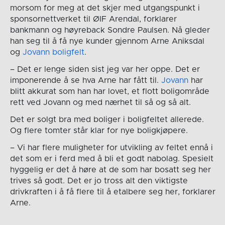
morsom for meg at det skjer med utgangspunkt i
sponsornettverket til ØIF Arendal, forklarer
bankmann og høyreback Sondre Paulsen. Nå gleder
han seg til å få nye kunder gjennom Arne Aniksdal
og
Jovann boligfelt
.
– Det er lenge siden sist jeg var her oppe. Det er
imponerende å se hva Arne har fått til.
Jovann
har
blitt akkurat som han har lovet, et flott boligområde
rett ved Jovann og med nærhet til så og så alt.
Det er solgt bra med boliger i boligfeltet allerede.
Og flere tomter står klar for nye boligkjøpere.
– Vi har flere muligheter for utvikling av feltet ennå i
det som er i ferd med å bli et godt nabolag. Spesielt
hyggelig er det å høre at de som har bosatt seg her
trives så godt. Det er jo tross alt den viktigste
drivkraften i å få flere til å etalbere seg her, forklarer
Arne.