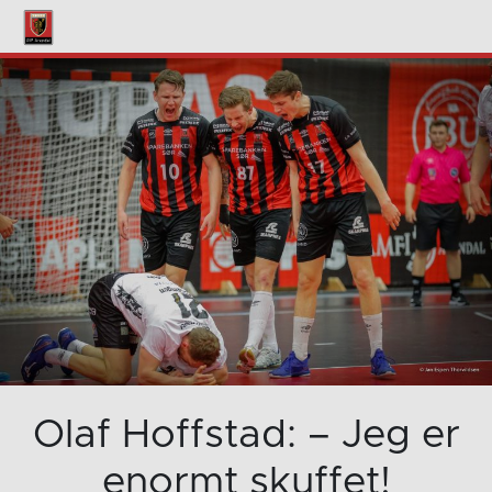
Olaf Hoffstad: – Jeg er
enormt skuffet!