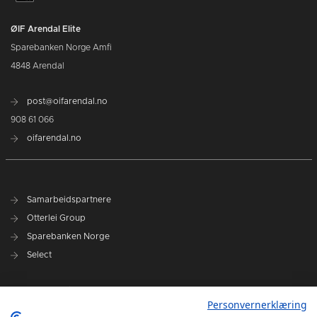
ØIF Arendal Elite
Sparebanken Norge Amfi
4848 Arendal
post@oifarendal.no
908 61 066
oifarendal.no
Samarbeidspartnere
Otterlei Group
Sparebanken Norge
Select
Nyhetsarkiv
Personvernerklæring
Terminliste