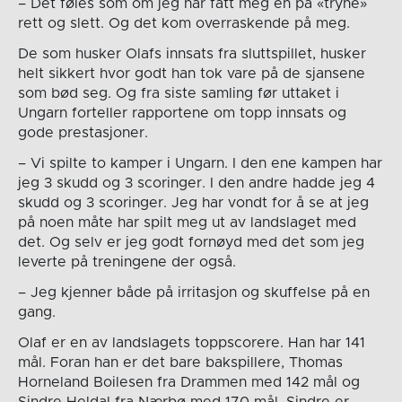
– Det føles som om jeg har fått meg en på «tryne»
rett og slett. Og det kom overraskende på meg.
De som husker Olafs innsats fra sluttspillet, husker
helt sikkert hvor godt han tok vare på de sjansene
som bød seg. Og fra siste samling før uttaket i
Ungarn forteller rapportene om topp innsats og
gode prestasjoner.
– Vi spilte to kamper i Ungarn. I den ene kampen har
jeg 3 skudd og 3 scoringer. I den andre hadde jeg 4
skudd og 3 scoringer. Jeg har vondt for å se at jeg
på noen måte har spilt meg ut av landslaget med
det. Og selv er jeg godt fornøyd med det som jeg
leverte på treningene der også.
– Jeg kjenner både på irritasjon og skuffelse på en
gang.
Olaf er en av landslagets toppscorere. Han har 141
mål. Foran han er det bare bakspillere, Thomas
Horneland Boilesen fra Drammen med 142 mål og