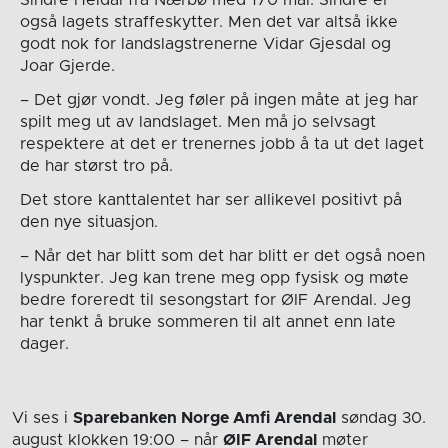
Sindre Heldal fra Nærbø med 170 mål. Sindre er
også lagets straffeskytter. Men det var altså ikke
godt nok for landslagstrenerne Vidar Gjesdal og
Joar Gjerde.
– Det gjør vondt. Jeg føler på ingen måte at jeg har
spilt meg ut av landslaget. Men må jo selvsagt
respektere at det er trenernes jobb å ta ut det laget
de har størst tro på.
Det store kanttalentet har ser allikevel positivt på
den nye situasjon.
– Når det har blitt som det har blitt er det også noen
lyspunkter. Jeg kan trene meg opp fysisk og møte
bedre foreredt til sesongstart for ØIF Arendal. Jeg
har tenkt å bruke sommeren til alt annet enn late
dager.
Vi ses i
Sparebanken Norge Amfi Arendal
søndag 30.
august
klokken 19:00
– når
ØIF Arendal
møter