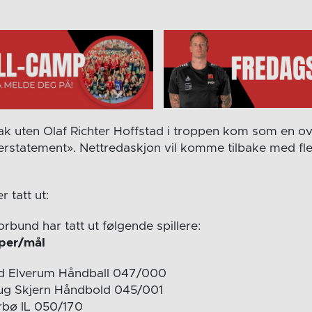
tak uten Olaf Richter Hoffstad i troppen kom som en ov
erstatement». Nettredaskjon vil komme tilbake med fl
 tatt ut:
bund har tatt ut følgende spillere:
per/mål
rd Elverum Håndball 047/000
ug Skjern Håndbold 045/001
rbø IL 050/170