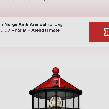
n Norge Amfi Arendal
søndag
19:00
– når
ØIF Arendal
møter