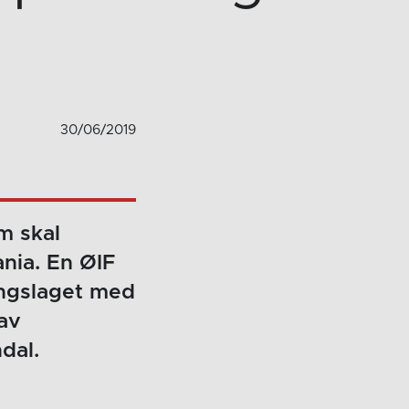
30/06/2019
m skal
nia. En ØIF
angslaget med
 av
dal.