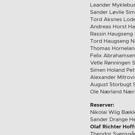
Leander Myklebus
Sander Løvlie Si
Tord Aksnes Lode
Andreas Horst H
Rassin Haugseng 
Tord Haugseng N
Thomas Hornelan
Felix Abrahamsen
Vetle Rønningen 
Simen Holand Pet
Alexander Mitrov
August Storbugt 
Ole Nærland Nær
Reserver:
Nikolai Wiig Bæk
Sander Drange He
Olaf Richter Hoff
Theodor Svensgå