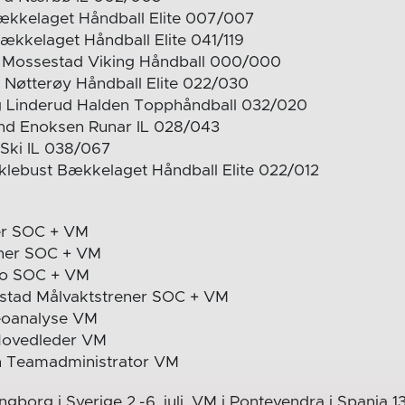
kkelaget Håndball Elite 007/007
kkelaget Håndball Elite 041/119
 Mossestad Viking Håndball 000/000
 Nøtterøy Håndball Elite 022/030
 Linderud Halden Topphåndball 032/020
and Enoksen Runar IL 028/043
 Ski IL 038/067
lebust Bækkelaget Håndball Elite 022/012
er SOC + VM
ener SOC + VM
sio SOC + VM
stad Målvaktstrener SOC + VM
eoanalyse VM
 Hovedleder VM
n Teamadministrator VM
ngborg i Sverige 2.-6. juli. VM i Pontevendra i Spania 13.