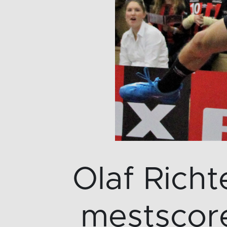
Olaf Richt
mestscore