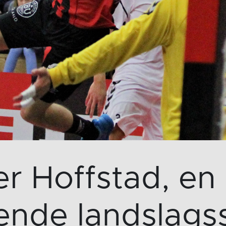
er Hoffstad, e
nde landslagss