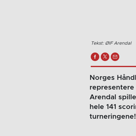
Tekst: ØIF Arendal
Norges Håndba
representere
Arendal spill
hele 141 scor
turneringene!