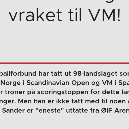
vraket til VM!
llforbund har tatt ut 98-landslaget so
 Norge i Scandinavian Open og VM i Spa
er troner på scoringstoppen for dette l
inger. Men han er ikke tatt med til noen
 Sander er "eneste" uttatte fra ØIF Aren