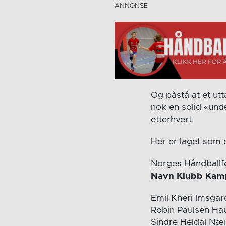
Og påstå at et ut
nok en solid «und
etterhvert.
Her er laget som er
Norges Håndballfor
Navn Klubb Kam
Emil Kheri Imsga
Robin Paulsen Ha
Sindre Heldal Næ