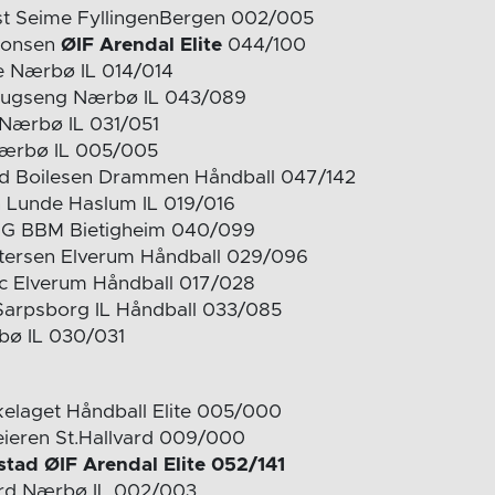
t Seime FyllingenBergen 002/005
monsen
ØIF Arendal Elite
044/100
 Nærbø IL 014/014
augseng Nærbø IL 043/089
Nærbø IL 031/051
ærbø IL 005/005
d Boilesen Drammen Håndball 047/142
 Lunde Haslum IL 019/016
SG BBM Bietigheim 040/099
tersen Elverum Håndball 029/096
ic Elverum Håndball 017/028
Sarpsborg IL Håndball 033/085
bø IL 030/031
kelaget Håndball Elite 005/000
ieren St.Hallvard 009/000
stad ØIF Arendal Elite 052/141
rd Nærbø IL 002/003