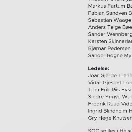
Markus Fartum Bæ
Fabian Sandven Bæ
Sebastian Waage
Anders Teige Bøe
Sander Wennberg
Karsten Skinnarl
Bjørnar Pedersen
Sander Rogne Myk
Ledelse:
Joar Gjerde Tren
Vidar Gjesdal Tr
Tom Erik Riis Fy
Sindre Yngve Wal
Fredrik Ruud Vid
Ingrid Blindheim
Gry Hege Knutse
SOC spilles i Helsi