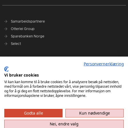
Samarbeidspartnere
Otterlei Group
Sparebanken Norge
Select
Nyhetsarkiv
Personvernerklæring
Terminliste
Spillerstall
Vi bruker cookies
Administrasjon
Vi kan kan komme til å bruke cookies for å analysere besøk på nettsiden,
med formål om å forbedre nettstedet vårt, vise personlig tilpasset innhold
Styret
og for å gi deg en flott nettstedopplevelse. For mer informasjon om
informasjonskapslene vi bruker, åpne innstillingene.
Godta alle
Kun nødvendige
Nei, endre valg