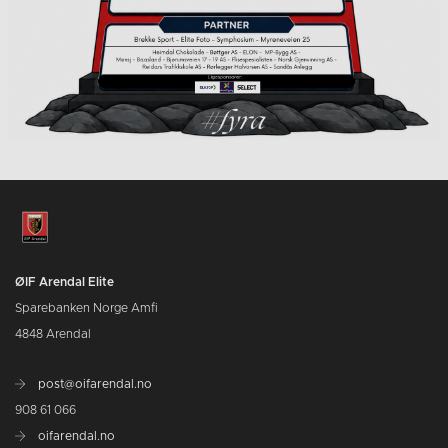
ØIF Arendal Elite
Sparebanken Norge Amfi
4848 Arendal
post@oifarendal.no
908 61 066
oifarendal.no