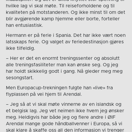
hvilke lag vi skal møte. Til reiseforholdene og til
kvaliteten på motstanderen. Og ikke minst til om det
blir avgjørende kamp hjemme eller borte, forteller
han entusiastisk.
Hermann er på ferie i Spania. Det har ikke vært noen
latsskaps ferie. Og valget av feriedestinasjon gjøres
ikke tilfeldig.
– Her er det en enormt treningssenter og absolutt
alle treningsfasiliteter man kan ønske seg. Og jeg
har holdt skikkelig godt i gang. Nå gleder meg meg
sesongstart.
Men Europacup-trekningen fulgte han «live» fra
flyplassen på vei hjem til Arendal.
– Jeg så at vi skal møte vinnerne av en islandsk og
et belgisk lag. Jeg vet neimen ikke hvem jeg ønsker
meg. Heldigvis har både jeg og flere andre i ØIF
Arendal mange gode håndballvenner i Europa, så vi
skal klare å skaffe oss all den informasjon vi trenger