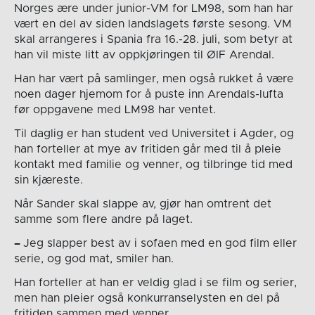
Norges ære under junior-VM for LM98, som han har
vært en del av siden landslagets første sesong. VM
skal arrangeres i Spania fra 16.-28. juli, som betyr at
han vil miste litt av oppkjøringen til ØIF Arendal.
Han har vært på samlinger, men også rukket å være
noen dager hjemom for å puste inn Arendals-lufta
før oppgavene med LM98 har ventet.
Til daglig er han student ved Universitet i Agder, og
han forteller at mye av fritiden går med til å pleie
kontakt med familie og venner, og tilbringe tid med
sin kjæreste.
Når Sander skal slappe av, gjør han omtrent det
samme som flere andre på laget.
–
Jeg slapper best av i sofaen med en god film eller
serie, og god mat, smiler han.
Han forteller at han er veldig glad i se film og serier,
men han pleier også konkurranselysten en del på
fritiden sammen med venner.