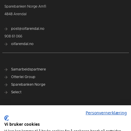
Sparebanken Norge Amfi
4848 Arendal
post@oifarendal.no
908 61 066
oifarendal.no
Samarbeidspartnere
Otterlei Group
Sparebanken Norge
Select
Nyhetsarkiv
Personvernerklæring
Terminliste
Spillerstall
Vi bruker cookies
Administrasjon