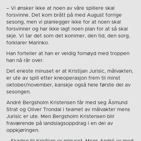
– Vi ønsker ikke at noen av våre spillere skal
forsvinne. Det kom brått på med August forrige
sesong, men vi planlegger ikke for at noen skal
forsvinner og har ikke lagt noen plan for at så skal
skje. Vi tar det som det kommer, den tid, den sorg,
forklarer Marinko.
Han forteller at han er veldig fornøyd med troppen
han nå rår over.
Det eneste minuset er at Kristijan Jurisic, målvakten,
er ute av spill etter kneoperasjon frem til minst
oktober/november, kanskje også hele første del av
sesongen.
André Bergsholm Kristensen får med seg Åsmund
Strat og Oliver Trondal i teamet av målvakter mens
Jurisic er ute. Men Bergsholm Kristensen blir
fraværende på landslagsoppdrag i en del av
oppkjøringen.
– Skaden til Kristijan er minuset. Mens André er med