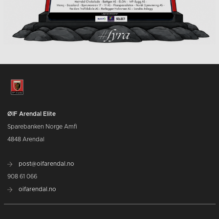
ØIF Arendal Elite
Sparebanken Norge Amfi
4848 Arendal
post@oifarendal.no
908 61 066
oifarendal.no