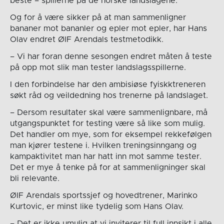
beste – spillerne på de norske landslagene.
Og for å være sikker på at man sammenligner
bananer mot bananler og epler mot epler, har Hans
Olav endret ØIF Arendals testmetodikk.
– Vi har foran denne sesongen endret måten å teste
på opp mot slik man tester landslagsspillerne.
I den forbindelse har den ambisiøse fyiskktreneren
søkt råd og veildedning hos trenerne på landslaget.
– Dersom resultater skal være sammenlignbare, må
utgangspunktet for testing være så like som mulig.
Det handler om mye, som for eksempel rekkefølgen
man kjører testene i. Hvilken treningsinngang og
kampaktivitet man har hatt inn mot samme tester.
Det er mye å tenke på for at sammenligninger skal
bli relevante.
ØIF Arendals sportssjef og hovedtrener, Marinko
Kurtovic, er minst like tydelig som Hans Olav.
– Det er ikke umulig at vi inviterer til full innsikt i alle