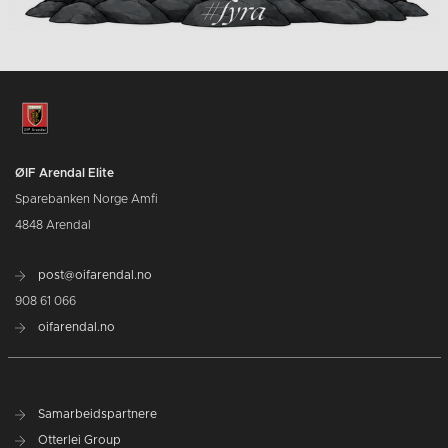
ØIF Arendal Elite
Sparebanken Norge Amfi
4848 Arendal
post@oifarendal.no
908 61 066
oifarendal.no
Samarbeidspartnere
Otterlei Group