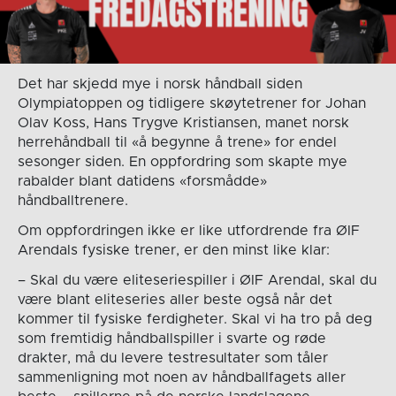
Det har skjedd mye i norsk håndball siden
Olympiatoppen og tidligere skøytetrener for Johan
Olav Koss, Hans Trygve Kristiansen, manet norsk
herrehåndball til «å begynne å trene» for endel
sesonger siden. En oppfordring som skapte mye
rabalder blant datidens «forsmådde»
håndballtrenere.
Om oppfordringen ikke er like utfordrende fra ØIF
Arendals fysiske trener, er den minst like klar:
– Skal du være eliteseriespiller i ØIF Arendal, skal du
være blant eliteseries aller beste også når det
kommer til fysiske ferdigheter. Skal vi ha tro på deg
som fremtidig håndballspiller i svarte og røde
drakter, må du levere testresultater som tåler
sammenligning mot noen av håndballfagets aller