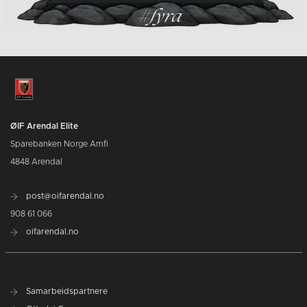
ØIF Arendal Elite
Sparebanken Norge Amfi
4848 Arendal
post@oifarendal.no
908 61 066
oifarendal.no
Samarbeidspartnere